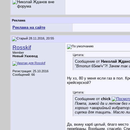
Реклама
Реклама на сайте
28.11.2016, 20:55
Rosskif
Member
Цитата:
Новый Уазовод
Сообщение от
Николай Ждан
"Втопил 65км/ч"?! Зачем так
Регистрация: 25.10.2016
Сообщений: 66
Ну хз, 80 у меня если газ в пол. 
крейсерской?
Цитата:
Сообщение от
chick
Помпа, зимой да и летом без 
хорошо +аварийный вибратор.
сцепка для тащить. Масло лит
Да, вкину карб целый, благо место
перебраны. Вообщем, спасибо. Спи