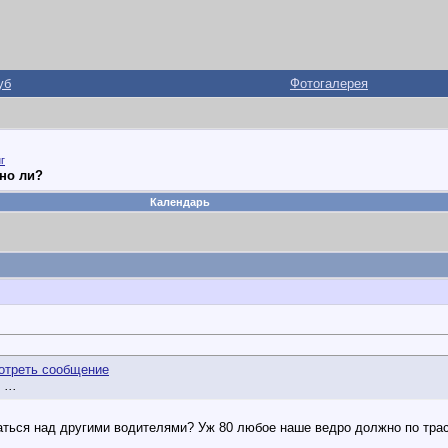
уб
Фотогалерея
г
но ли?
Календарь
...
ваться над другими водителями? Уж 80 любое наше ведро должно по трас