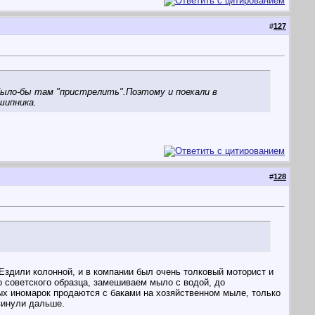
#
127
было-бы там "пристрелить".Поэтому и поехали в
шипника.
#
128
 Ездили колонной, и в компании был очень толковый моторист и
о советского образца, замешиваем мыло с водой, до
рых иномарок продаются с баками на хозяйственном мыле, только
винули дальше.