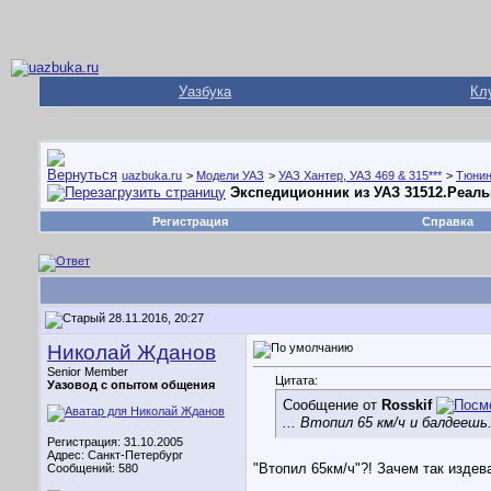
Уазбука
Кл
uazbuka.ru
>
Модели УАЗ
>
УАЗ Хантер, УАЗ 469 & 315***
>
Тюнин
Экспедиционник из УАЗ 31512.Реаль
Регистрация
Справка
28.11.2016, 20:27
Николай Жданов
Senior Member
Цитата:
Уазовод с опытом общения
Сообщение от
Rosskif
... Втопил 65 км/ч и балдеешь. 
Регистрация: 31.10.2005
Адрес: Санкт-Петербург
"Втопил 65км/ч"?! Зачем так изде
Сообщений: 580