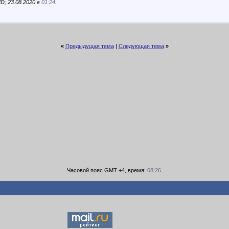
; 23.08.2020 в
01:24
.
«
Предыдущая тема
|
Следующая тема
»
Часовой пояс GMT +4, время:
08:26
.