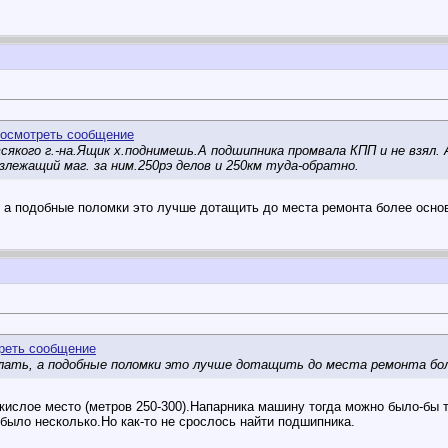
сякого г.-на.Ящик х.поднимешь.А подшипника промвала КПП и не взял.
А
злежащий маг. за ним.250рэ делов и 250км туда-обратно.
 а подобные поломки это лучше дотащить до места ремонта более осно
лать, а подобные поломки это лучше дотащить до места ремонта бол
кислое место (метров 250-300).Напарника машину тогда можно было-бы 
было несколько.Но как-то не срослось найти подшипника.