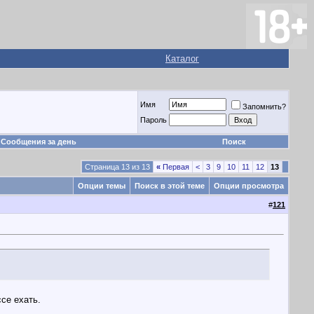
Каталог
Имя
Запомнить?
Пароль
Сообщения за день
Поиск
Страница 13 из 13
«
Первая
<
3
9
10
11
12
13
Опции темы
Поиск в этой теме
Опции просмотра
#
121
се ехать.