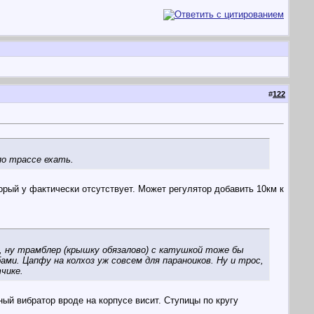
#
122
по трассе ехать.
торый у фактически отсутствует. Может регулятор добавить 10км к
и, ну трамблер (крышку обязалово) с катушкой тоже бы
ми. Цапфу на колхоз уж совсем для параноиков
. Ну и трос,
чике.
ный вибратор вроде на корпусе висит. Ступицы по кругу