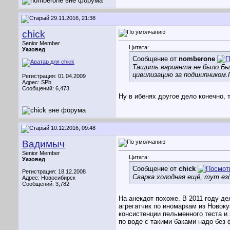
29.11.2016, 21:38
chick
Senior Member
Цитата:
Уазовед
Сообщение от
nomberone
Тащить варианта не было.Был
цивилизацию за подшипником.П
Регистрация: 01.04.2009
Адрес: SPb
Сообщений: 6,473
Ну в ибенях другое дело конечно, 
10.12.2016, 09:48
Вадимыч
Senior Member
Цитата:
Уазовед
Сообщение от
chick
Регистрация: 18.12.2008
Сварка холодная ещё, тут езд
Адрес: Новосибирск
Сообщений: 3,782
На анекдот похоже. В 2011 году де
агрегатчик по иномаркам из Новок
консистенции пельменного теста и
по воде с такими баками надо без