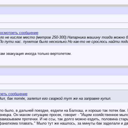
о не кислое место (метров 250-300).Напарника машину тогда можно 
о пути нас. пунктов было несколько.Но как-то не срослось найти под
там эвакуация иногда только вертолетом.
ил, бак потёк, залепил его сваркой тут же на заправке купил.
ло было, в дальней поездке, ездили на Балхаш, и хорошо так потек бак.
узнецка. Он махом ситуацию просек, говорит - "Ищем хозяйственное мыл
 замазываем протечки. И не ссы, так долго можно ездить, половина ста
 фанатизма плавать." Мыло тут же нашлось, за минуты бак заделали и д