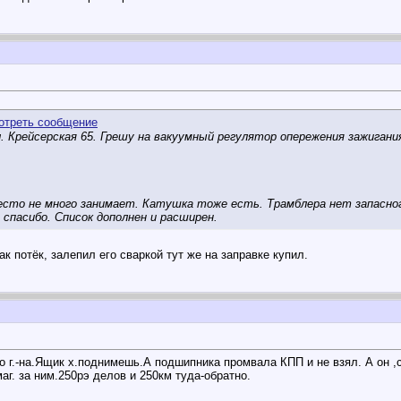
 пол. Крейсерская 65. Грешу на вакуумный регулятор опережения зажи
 место не много занимает. Катушка тоже есть. Трамблера нет запасно
 спасибо. Список дополнен и расширен.
к потёк, залепил его сваркой тут же на заправке купил.
го г.-на.Ящик х.поднимешь.А подшипника промвала КПП и не взял.
А он ,
г. за ним.250рэ делов и 250км туда-обратно.