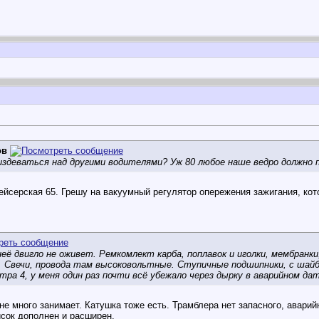
ов
 издеваться над другими водителями? Уж 80 любое наше ведро должно 
Крейсерская 65. Грешу на вакуумный регулятор опережения зажигания, ко
неё двигло не оживет. Ремкомлект карба, поплавок и иголки, мембранк
 Свечи, провода там высоковольтные. Ступичные подшипники, с шайба
ра 4, у меня один раз почти всё убежало через дырку в аварийном дат
 не много занимает. Катушка тоже есть. Трамблера нет запасного, аварий
сок дополнен и расширен.