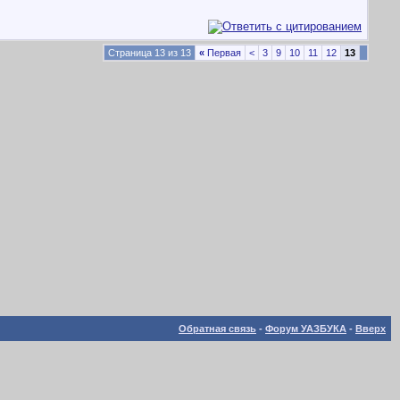
Страница 13 из 13
«
Первая
<
3
9
10
11
12
13
Обратная связь
-
Форум УАЗБУКА
-
Вверх