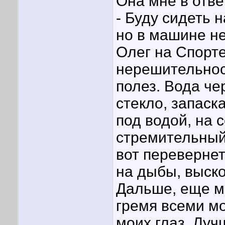
Она мне в отве
- Буду сидеть н
но в машине не
Олег на Спорте
нерешительност
полез. Вода че
стекло, запаск
под водой, на 
стремительный
вот перевернет
на дыбы, выско
Дальше, еще ме
гремя всеми мо
моих глаз. Луч