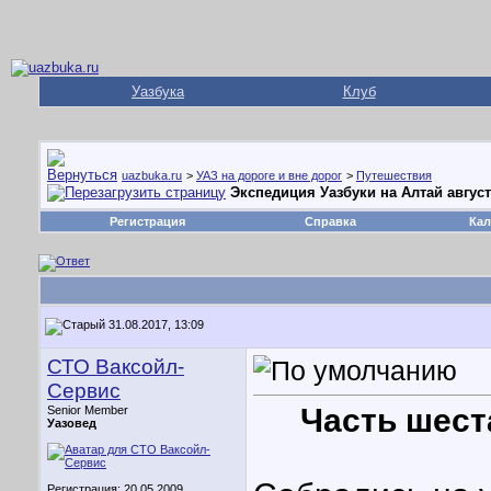
Уазбука
Клуб
uazbuka.ru
>
УАЗ на дороге и вне дорог
>
Путешествия
Экспедиция Уазбуки на Алтай август
Регистрация
Справка
Кал
31.08.2017, 13:09
СТО Ваксойл-
Сервис
Часть шеста
Senior Member
Уазовед
Регистрация: 20.05.2009