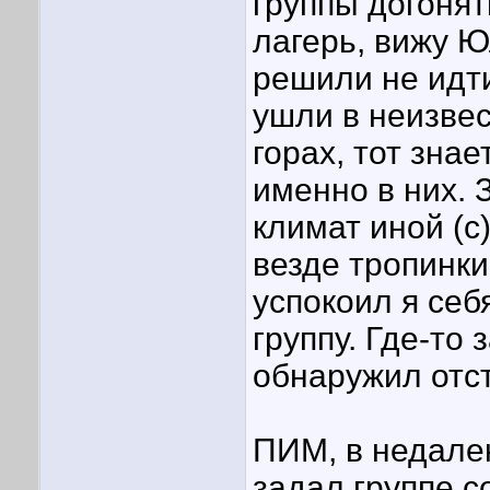
группы догоня
лагерь, вижу Ю
решили не идти
ушли в неизве
горах, тот знае
именно в них. 
климат иной (с)
везде тропинки
успокоил я себ
группу. Где-то
обнаружил отст
ПИМ, в недале
задал группе 