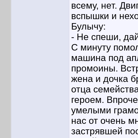
всему, нет. Дв
вспышки и нех
Булычу:
- Не спеши, да
С минуту помол
машина под ап
промоины. Встр
жена и дочка б
отца семейства
героем. Впроче
умелыми грамо
нас от очень м
застрявшей пос