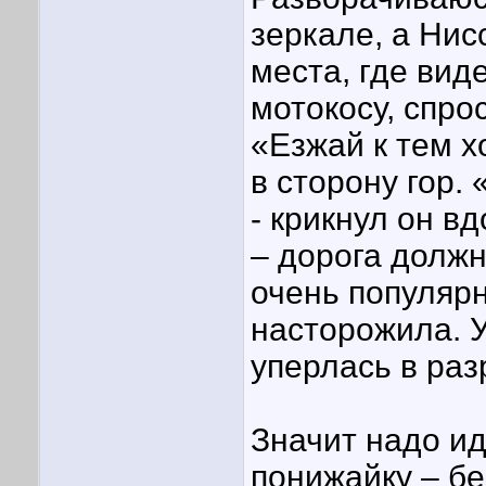
зеркале, а Нис
места, где вид
мотокосу, спрос
«Езжай к тем х
в сторону гор.
- крикнул он вд
– дорога долж
очень популярн
насторожила. 
уперлась в ра
Значит надо и
понижайку – бе