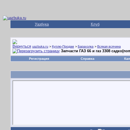
Уазбука
Клуб
uazbuka.ru
>
Куплю-Продам
>
Барахолка
>
Всякая всячина
Запчасти ГАЗ 66 и газ 3308 садко(п
Регистрация
Справка
Кал