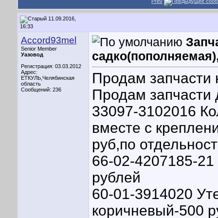
Prev
11.09.2016,
16:33
Accord93mel
Запча
Senior Member
садко(пополняемая),
Уазовод
Регистрация: 03.03.2012
Адрес:
Продам запчасти н
ЕТКУЛЬ,Челябинская
область
Сообщений: 236
Продам запчасти 
33097-3102016 Ко
вместе с креплени
руб,по отдельнос
66-02-4207185-21
рублей
60-01-3914020 Уте
коричневый-500 р