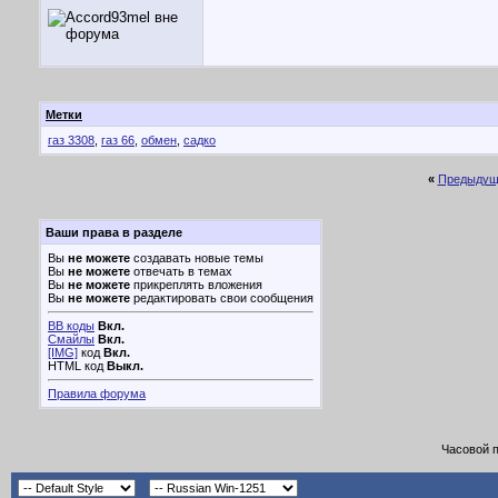
Метки
газ 3308
,
газ 66
,
обмен
,
садко
«
Предыдущ
Ваши права в разделе
Вы
не можете
создавать новые темы
Вы
не можете
отвечать в темах
Вы
не можете
прикреплять вложения
Вы
не можете
редактировать свои сообщения
BB коды
Вкл.
Смайлы
Вкл.
[IMG]
код
Вкл.
HTML код
Выкл.
Правила форума
Часовой 