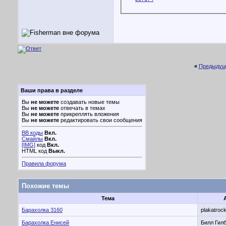
«
Предыдущ
Ваши права в разделе
Вы
не можете
создавать новые темы
Вы
не можете
отвечать в темах
Вы
не можете
прикреплять вложения
Вы
не можете
редактировать свои сообщения
BB коды
Вкл.
Смайлы
Вкл.
[IMG]
код
Вкл.
HTML код
Выкл.
Правила форума
Похожие темы
Тема
Барахолка 3160
plakatroc
Барахолка Енисей
Билл Гил