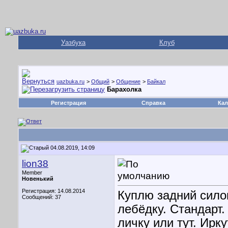
Уазбука
Клуб
uazbuka.ru
>
Общий
>
Общение
>
Байкал
Барахолка
Регистрация
Справка
Кал
04.08.2019, 14:09
lion38
Member
Новенький
Регистрация: 14.08.2014
Куплю задний сило
Сообщений: 37
лебёдку. Стандарт
личку или тут. Ирку