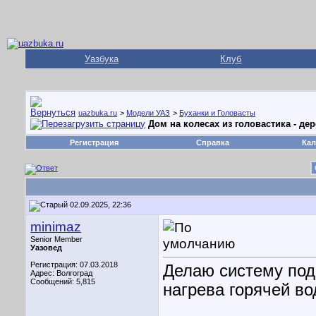
Уазбука
Клуб
uazbuka.ru
>
Модели УАЗ
>
Буханки и Головасты
Дом на колесах из головастика - д
Регистрация
Справка
Кал
02.09.2025, 22:36
minimaz
Senior Member
Уазовед
Регистрация: 07.03.2018
Делаю систему под
Адрес: Волгоград
Сообщений: 5,815
нагрева горячей во