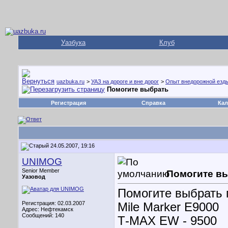
Уазбука
Клуб
uazbuka.ru
>
УАЗ на дороге и вне дорог
>
Опыт внедорожной езд
Помогите выбрать
Регистрация
Справка
Кал
24.05.2007, 19:16
UNIMOG
Senior Member
Помогите в
Уазовод
Помогите выбрать п
Регистрация: 02.03.2007
Mile Marker E9000
Адрес: Нефтекамск
Сообщений: 140
Т-МАХ EW - 9500