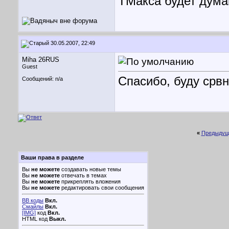
ТМакса будет дума
30.05.2007, 22:49
Miha 26RUS
Guest
Спасибо, буду срвн
Сообщений: n/a
«
Предыдущ
Ваши права в разделе
Вы
не можете
создавать новые темы
Вы
не можете
отвечать в темах
Вы
не можете
прикреплять вложения
Вы
не можете
редактировать свои сообщения
BB коды
Вкл.
Смайлы
Вкл.
[IMG]
код
Вкл.
HTML код
Выкл.