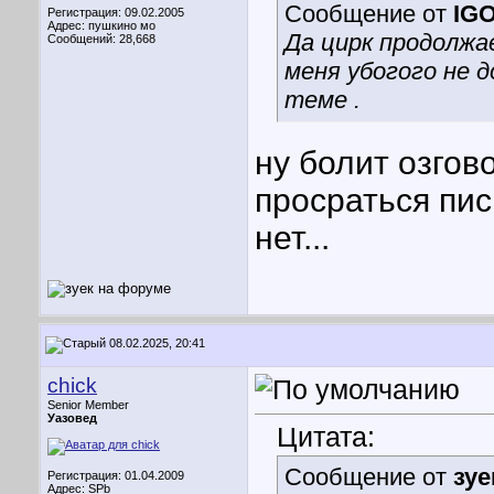
Сообщение от
IG
Регистрация: 09.02.2005
Адрес: пушкино мо
Да цирк продолжае
Сообщений: 28,668
меня убогого не 
теме .
ну болит озгово
просраться пис
нет...
08.02.2025, 20:41
chick
Senior Member
Уазовед
Цитата:
Сообщение от
зуе
Регистрация: 01.04.2009
Адрес: SPb