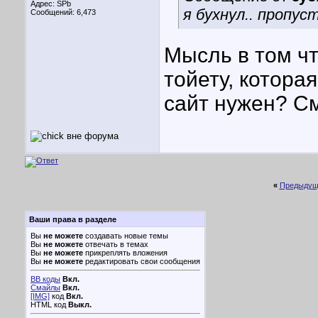
Адрес: SPb
я бухнул.. пропус
Сообщений: 6,473
Мысль в том чт
тойету, котора
сайт нужен? С
«
Предыдущ
Ваши права в разделе
Вы
не можете
создавать новые темы
Вы
не можете
отвечать в темах
Вы
не можете
прикреплять вложения
Вы
не можете
редактировать свои сообщения
BB коды
Вкл.
Смайлы
Вкл.
[IMG]
код
Вкл.
HTML код
Выкл.