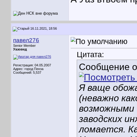
16.11.2021, 18:56
павел276
Senior Member
Уазовед
Цитата:
Сообщение 
Регистрация: 04.05.2007
Адрес: город Пенза
Сообщений: 5,537
Я ваще обож
(неважно как
возможными 
заводских ин
ломается. К