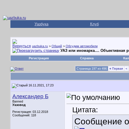
Уазбука
Клуб
uazbuka.ru
>
Общий
>
Обсудим автомобили
УАЗ или иномарка.... Объективная 
Регистрация
Справка
Кал
Страница 197 из 496
«
Первая
<
16.11.2021, 17:23
Александер Б
Banned
Уазовод
Цитата:
Регистрация: 03.12.2018
Сообщений: 118
Сообщение 