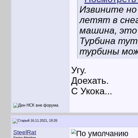
Извините но
летят в снег
машина, это 
Турбина тут
турбины мож
Угу.
Доехать.
С Укока...
16.11.2021, 19:26
SteelRat
Senior Member