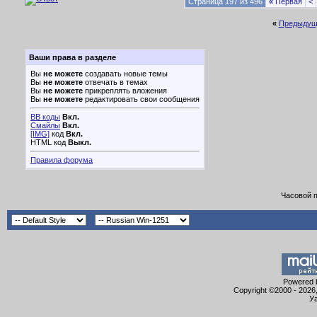
Страница 197 из 496
«
Первая
<
«
Предыдущ
Ваши права в разделе
Вы
не можете
создавать новые темы
Вы
не можете
отвечать в темах
Вы
не можете
прикреплять вложения
Вы
не можете
редактировать свои сообщения
BB коды
Вкл.
Смайлы
Вкл.
[IMG]
код
Вкл.
HTML код
Выкл.
Правила форума
Часовой 
Powered b
Copyright ©2000 - 2026,
Уа