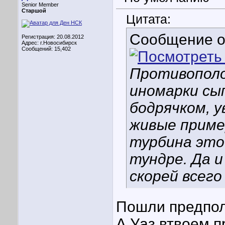
Senior Member
Старшой
Цитата:
Сообщение 
Регистрация: 20.08.2012
Адрес: г.Новосибирск
Сообщений: 15,402
Противополо
иномарки сып
бодрячком, у
живые прим
турбина это
тундре. Да 
скорей всег
Пошли предпол
А Уаз втвоем 