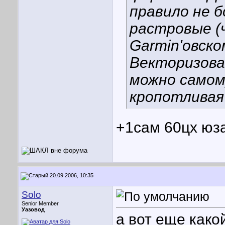
правило не 
растровые (
Garmin'овск
Векторизов
можно самом
кропотливая
+1сам 60цх юз
20.09.2006, 10:35
Solo
Senior Member
Уазовод
а вот еще како