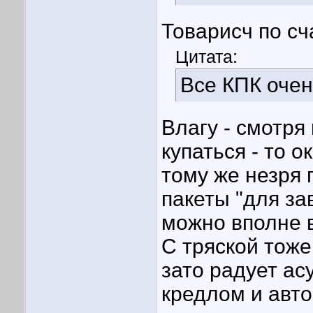
Товарисч по с
Цитата:
Все КПК очень
Влагу - смотря
купаться - то о
тому же незря
пакеты "для за
можно вполне 
С тряской тоже
зато радует ас
кредлом и авт