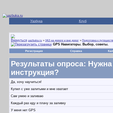
Уазбука
Клуб
uazbuka.ru
>
УАЗ на дороге и вне дорог
>
Подготовка к путешест
GPS Навигаторы. Выбор, советы.
Регистрация
Справка
Кал
Результаты опроса
: Нужна
инструкция?
Да, хочу научиться!
Купил с уже залитыми и мне хватает
Сам умею и заливаю
Каждый раз иду и плачу за заливку
У меня нет GPS