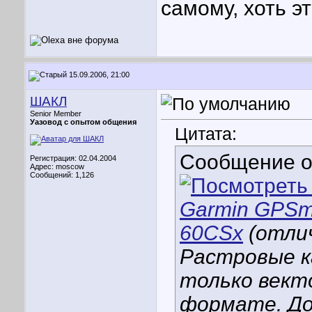
самому, хоть э
15.09.2006, 21:00
ШАКЛ
Senior Member
Уазовод с опытом общения
Цитата:
Сообщение 
Регистрация: 02.04.2004
Адрес: moscow
Сообщений: 1,126
Garmin GPSm
60CSx
(отли
Растровые к
только вект
формате. До