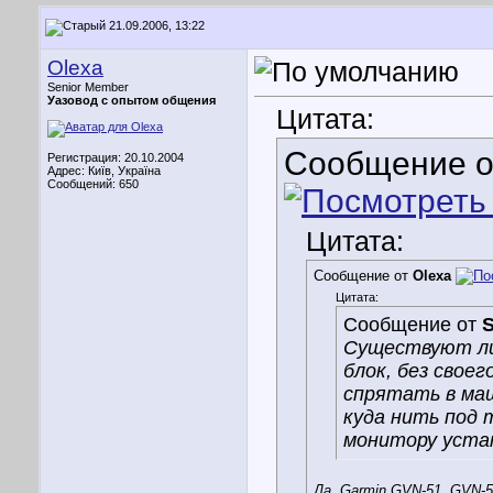
21.09.2006, 13:22
Olexa
Senior Member
Уазовод с опытом общения
Цитата:
Сообщение 
Регистрация: 20.10.2004
Адрес: Київ, Україна
Сообщений: 650
Цитата:
Сообщение от
Olexa
Цитата:
Сообщение от
S
Существуют ли
блок, без свое
спрятать в маш
куда нить под 
монитору устан
Да, Garmin GVN-51, GVN-52