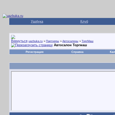
Уазбука
Клуб
uazbuka.ru
>
Партнеры
>
Автосалоны
>
ТоргМаш
Автосалон Торгмаш
Регистрация
Справка
Кал