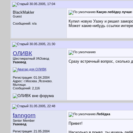
30.05.2005, 17:04
BlackMakler
Какую лебёдку лучше
Guest
Купил новую Уазку и решил заморо
Сообщений: n/a
Может какие-нибудь ссылки интер
30.05.2005, 21:30
ОЛИВК
Шестикратный УАЗовод
Сразу встречный вопрос, сколько д
Уазовед
Регистрация: 01.04.2004
Адрес: г.Москва ,Ясенево.
Мытищи.
Сообщений: 2,116
31.05.2005, 22:48
fanngorn
Лебёдка
Senior Member
Привет!
Уазовод
Регистрация: 21.05.2004
Насколько я понял, ты ищешь лебё