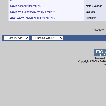
кг
какую лебёдку поставить?
moto-svoboda
какую лучше лебедку ручную взятЬ?
taxxxa93
Дади Шаттл: Какую лебёдку ставить?
Антон70
Часовой 
Powered b
Copyright ©2000 - 2026,
Уа