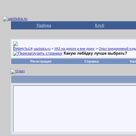
Уазбука
Клуб
uazbuka.ru
>
УАЗ на дороге и вне дорог
>
Опыт внедорожной езд
Какую лебёдку лучше выбрать?
Регистрация
Справка
Кал