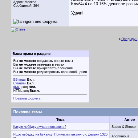
Адрес: Москва
Клуб4х4 на 10-15% дешевле рознич
Сообщений: 364
Удачи!
«
Предыдущ
Ваши права в разделе
Вы
не можете
создавать новые темы
Вы
не можете
отвечать в темах
Вы
не можете
прикреплять вложения
Вы
не можете
редактировать свои сообщения
BB коды
Вкл.
Смайлы
Вкл.
[IMG]
код
Вкл.
HTML код
Выкл.
Правила форума
Похожие темы
Тема
Автор
Какую лебёдку лучше поставить?
Space & Shooter
Ищю лебедку на буханку. Принесли какую-то с Делики 1320
Anonymous