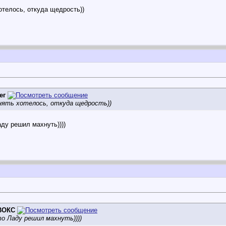
отелось, откуда щедрость))
ег
нять хотелось, откуда щедрость))
ду решил махнуть))))
ВОКС
то Ладу решил махнуть))))