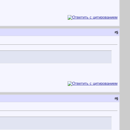
#
5
#
6