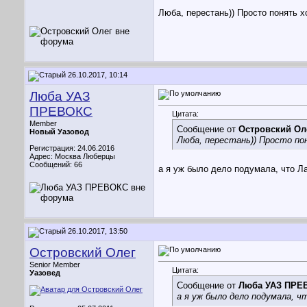
Люба, перестань)) Просто понять х
26.10.2017, 10:14
Люба УАЗ
ПРЕВОКС
Цитата:
Member
Сообщение от
Островский Ол
Новый Уазовод
Люба, перестань)) Просто по
Регистрация: 24.06.2016
Адрес: Москва Люберцы
Сообщений: 66
а я уж было дело подумала, что Ла
26.10.2017, 13:50
Островский Олег
Senior Member
Цитата:
Уазовед
Сообщение от
Люба УАЗ ПРЕ
а я уж было дело подумала, ч