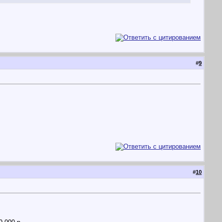
#
9
#
10