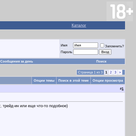
Каталог
Имя
Запомнить?
Пароль
Сообщения за день
Поиск
Страница 1 из 3
1
2
3
>
Опции темы
Поиск в этой теме
Опции просмотра
#
1
 трейд-ин или еще что-то подобное)