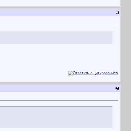
#
3
#
4