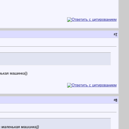
#
7
нькая машинка))
#
8
а маленькая машинка))