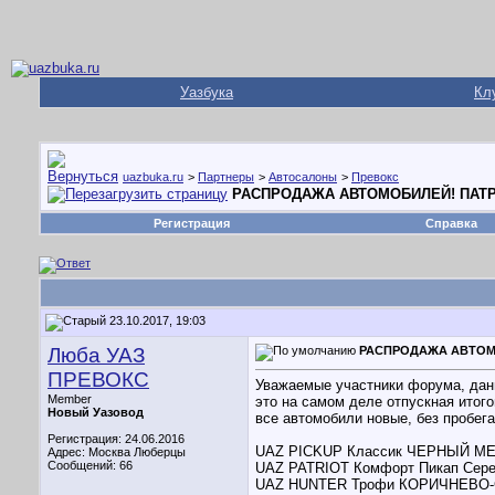
Уазбука
Кл
uazbuka.ru
>
Партнеры
>
Автосалоны
>
Превокс
РАСПРОДАЖА АВТОМОБИЛЕЙ! ПАТРИ
Регистрация
Справка
23.10.2017, 19:03
Люба УАЗ
РАСПРОДАЖА АВТОМО
ПРЕВОКС
Уважаемые участники форума, данн
Member
это на самом деле отпускная итог
Новый Уазовод
все автомобили новые, без пробега
Регистрация: 24.06.2016
UAZ PICKUP Классик ЧЕРНЫЙ 
Адрес: Москва Люберцы
Сообщений: 66
UAZ PATRIOT Комфорт Пикап Сер
UAZ HUNTER Трофи КОРИЧНЕВ