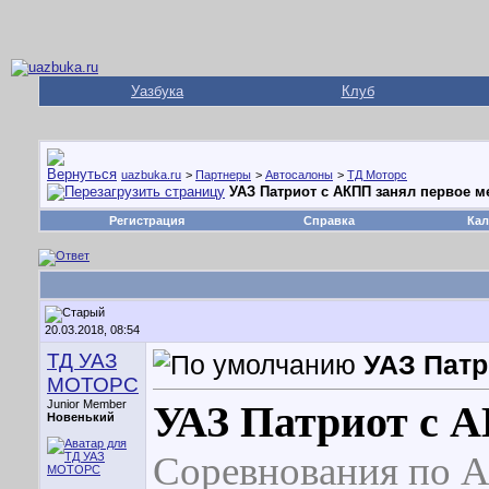
Уазбука
Клуб
uazbuka.ru
>
Партнеры
>
Автосалоны
>
ТД Моторс
УАЗ Патриот с АКПП занял первое м
Регистрация
Справка
Кал
20.03.2018, 08:54
ТД УАЗ
УАЗ Патр
МОТОРС
Junior Member
УАЗ Патриот с А
Новенький
Соревнования по