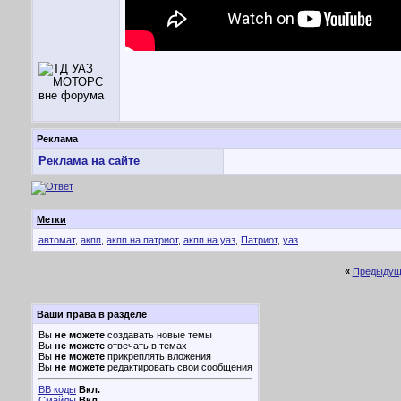
Реклама
Реклама на сайте
Метки
автомат
,
акпп
,
акпп на патриот
,
акпп на уаз
,
Патриот
,
уаз
«
Предыдущ
Ваши права в разделе
Вы
не можете
создавать новые темы
Вы
не можете
отвечать в темах
Вы
не можете
прикреплять вложения
Вы
не можете
редактировать свои сообщения
BB коды
Вкл.
Смайлы
Вкл.