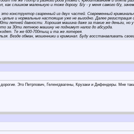
одит те же 700тр и разного рода уловки с кредитованием и опять раз
, как слишком маленькую и тоже дорогу. Б/у - у меня самого б/у, зач
 это конструктор сваренный из двух частей. Современный криминальн
ить целые и нормальные настоящие уже не выгодно. Далее регистрация
0ти летней давности. Хорошая машина даже за такие же деньги, но у 
то за 30ти летнюю машину не поднимут налог до абсурда.
ходят. Те же 600-700тыщ и та же лотерея.
ьзя. Везде обман, мошенники и криминал. Буду восстанавливать своег
 дорогие. Это Петрпович, Геленгдвагены, Крузаки и Дифендеры. Мне таки