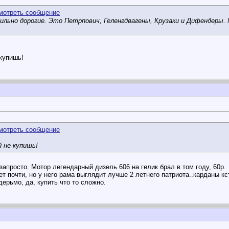
ильно дорогие. Это Петрпович, Геленгдвагены, Крузаки и Дифендеры. 
 купишь!
й не купишь!
 запросто. Мотор легендарный дизель 606 на гелик брал в том году, 60р.
т почти, но у него рама выглядит лучше 2 летнего патриота..карданы к
дерьмо, да, купить что то сложно.