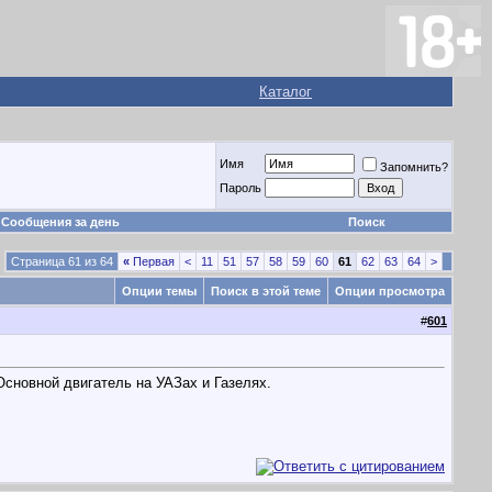
Каталог
Имя
Запомнить?
Пароль
Сообщения за день
Поиск
Страница 61 из 64
«
Первая
<
11
51
57
58
59
60
61
62
63
64
>
Опции темы
Поиск в этой теме
Опции просмотра
#
601
Основной двигатель на УАЗах и Газелях.