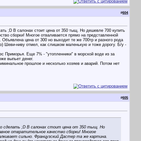
#
604
ть ;D В салонах стоит цена от 350 тыщ. Но дешевле 700 купить
ство сборки! Многое отваливается прямо на представленной
 Объявлена цена от 300 но выходит те же 700тр и разного рода
о) Шеви-ниву отмел, как слишком маленькую и тоже дорогу. Б/у -
с Приморья. Еще 7% - "утопленники" в морской воде из за
же выпьет денег.
риминальное прошлое и несколько хозяев и аварий. Потом нет
#
605
но сделать ;D В салонах стоит цена от 350 тыщ. Но
лавное отвратительное качество сборки! Многое
лкивает сильно. Французский Дастер та же картина.