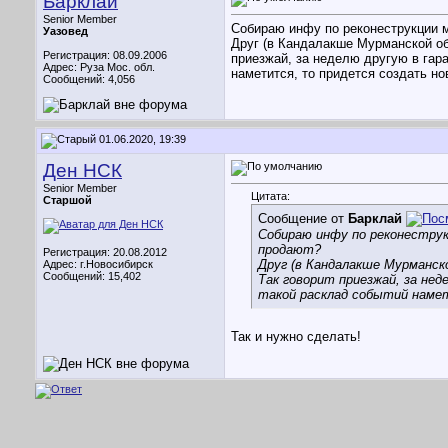
Барклай
Senior Member
Собираю инфу по реконеструкции м
Уазовед
Друг (в Кандалакше Мурманской обл
Регистрация: 08.09.2006
приезжай, за неделю другую в гара
Адрес: Руза Мос. обл.
наметится, то придется создать но
Сообщений: 4,056
01.06.2020, 19:39
Ден НСК
Senior Member
Цитата:
Старшой
Сообщение от
Барклай
Собираю инфу по реконеструк
продают?
Регистрация: 20.08.2012
Друг (в Кандалакше Мурманск
Адрес: г.Новосибирск
Сообщений: 15,402
Так говорит приезжай, за нед
такой расклад событий наме
Так и нужно сделать!