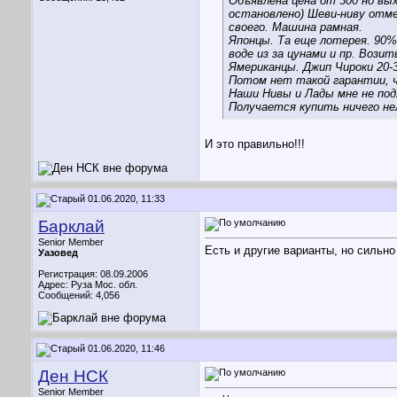
Объявлена цена от 300 но вых
остановлено) Шеви-ниву отмел
своего. Машина рамная.
Японцы. Та еще лотерея. 90%
воде из за цунами и пр. Воз
Ямериканцы. Джип Чироки 20-3
Потом нет такой гарантии, ч
Наши Нивы и Лады мне не под
Получается купить ничего нел
И это правильно!!!
01.06.2020, 11:33
Барклай
Senior Member
Есть и другие варианты, но сильно
Уазовед
Регистрация: 08.09.2006
Адрес: Руза Мос. обл.
Сообщений: 4,056
01.06.2020, 11:46
Ден НСК
Senior Member