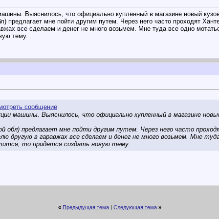
ашины. Выяснилось, что официально купленный в магазине новый кузов
) предлагает мне пойти другим путем. Через него часто проходят Ханте
вжах все сделаем и денег не много возьмем. Мне туда все одно мотатьс
вую тему.
ции машины. Выяснилось, что официально купленный в магазине новы
ой обл) предлагает мне пойти другим путем. Через него часто прохо
елю другую в гаравжах все сделаем и денег не много возьмем. Мне туда
тится, то придется создать новую тему.
«
Предыдущая тема
|
Следующая тема
»