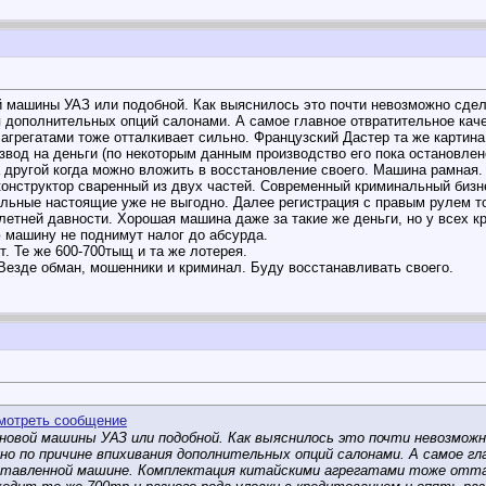
 машины УАЗ или подобной. Как выяснилось это почти невозможно сдела
 дополнительных опций салонами. А самое главное отвратительное каче
грегатами тоже отталкивает сильно. Французский Дастер та же картина.
звод на деньги (по некоторым данным производство его пока остановлен
а другой когда можно вложить в восстановление своего. Машина рамная.
конструктор сваренный из двух частей. Современный криминальный бизне
альные настоящие уже не выгодно. Далее регистрация с правым рулем то
летней давности. Хорошая машина даже за такие же деньги, но у всех к
ю машину не поднимут налог до абсурда.
. Те же 600-700тыщ и та же лотерея.
 Везде обман, мошенники и криминал. Буду восстанавливать своего.
новой машины УАЗ или подобной. Как выяснилось это почти невозмож
но по причине впихивания дополнительных опций салонами. А самое г
ставленной машине. Комплектация китайскими агрегатами тоже отта