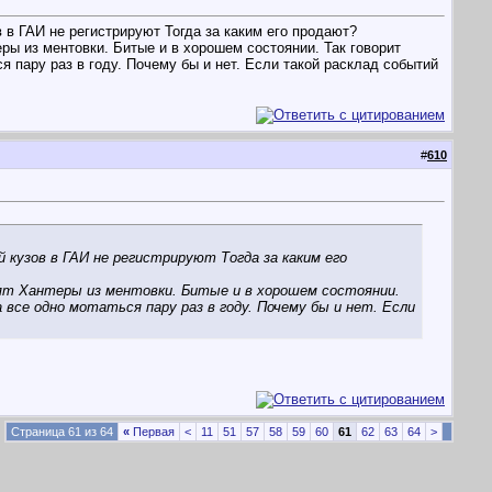
 в ГАИ не регистрируют
Тогда за каким его продают?
ры из ментовки. Битые и в хорошем состоянии. Так говорит
я пару раз в году. Почему бы и нет. Если такой расклад событий
#
610
й кузов в ГАИ не регистрируют
Тогда за каким его
дят Хантеры из ментовки. Битые и в хорошем состоянии.
 все одно мотаться пару раз в году. Почему бы и нет. Если
Страница 61 из 64
«
Первая
<
11
51
57
58
59
60
61
62
63
64
>