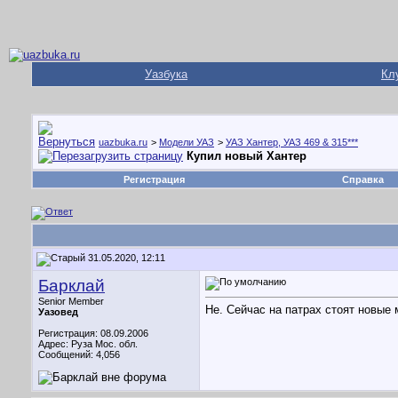
Уазбука
Кл
uazbuka.ru
>
Модели УАЗ
>
УАЗ Хантер, УАЗ 469 & 315***
Купил новый Хантер
Регистрация
Справка
31.05.2020, 12:11
Барклай
Senior Member
Не. Сейчас на патрах стоят новые 
Уазовед
Регистрация: 08.09.2006
Адрес: Руза Мос. обл.
Сообщений: 4,056