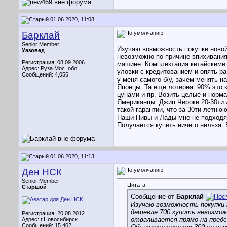
01.06.2020, 11:08
Барклай
Senior Member
Изучаю возможность покупки новой
Уазовед
невозможно по причине впихивания
Регистрация: 08.09.2006
машине. Комплектация китайскими а
Адрес: Руза Мос. обл.
уловки с кредитованием и опять ра
Сообщений: 4,056
у меня самого б/у, зачем менять н
Японцы. Та еще лотерея. 90% это 
цунами и пр. Возить целые и норм
Ямериканцы. Джип Чироки 20-30ти 
такой гарантии, что за 30ти летню
Наши Нивы и Лады мне не подходят
Получается купить ничего нельзя.
01.06.2020, 11:13
Ден НСК
Senior Member
Цитата:
Старшой
Сообщение от
Барклай
Изучаю возможность покупки 
дешевле 700 купить невозмож
Регистрация: 20.08.2012
отваливается прямо на пред
Адрес: г.Новосибирск
Сообщений: 15,402