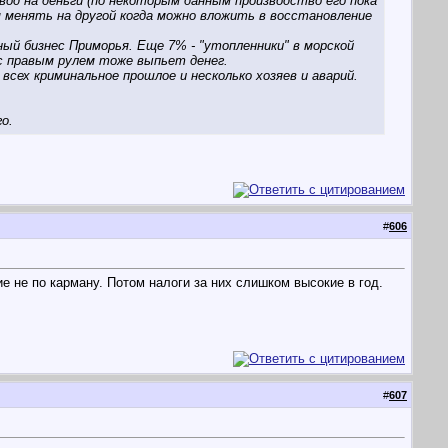
вод на деньги (по некоторым данным производство его пока
ем менять на другой когда можно вложить в восстановление
ый бизнес Приморья. Еще 7% - "утопленники" в морской
 с правым рулем тоже выпьет денег.
всех криминальное прошлое и несколько хозяев и аварий.
о.
#
606
е не по карману. Потом налоги за них слишком высокие в год.
#
607