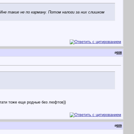
Мне такие не по карману. Потом налоги за них слишком
#
608
стати тоже еще родные без люфтов))
#
609