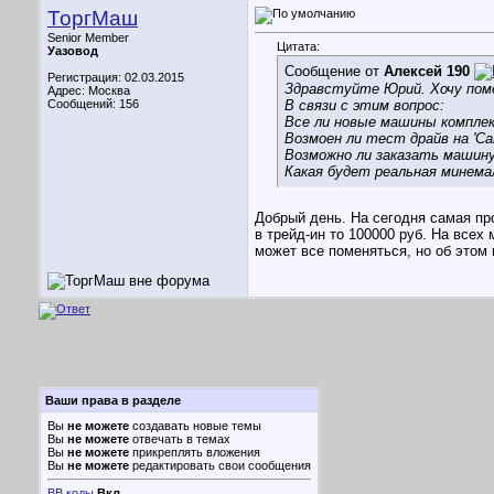
ТоргМаш
Senior Member
Цитата:
Уазовод
Сообщение от
Алексей 190
Регистрация: 02.03.2015
Здравстуйте Юрий. Хочу помен
Адрес: Москва
Сообщений: 156
В связи с этим вопрос:
Все ли новые машины компл
Возмоен ли тест драйв на 'Са
Возможно ли заказать машину
Какая будет реальная минем
Добрый день. На сегодня самая пр
в трейд-ин то 100000 руб. На всех 
может все поменяться, но об этом 
Ваши права в разделе
Вы
не можете
создавать новые темы
Вы
не можете
отвечать в темах
Вы
не можете
прикреплять вложения
Вы
не можете
редактировать свои сообщения
BB коды
Вкл.