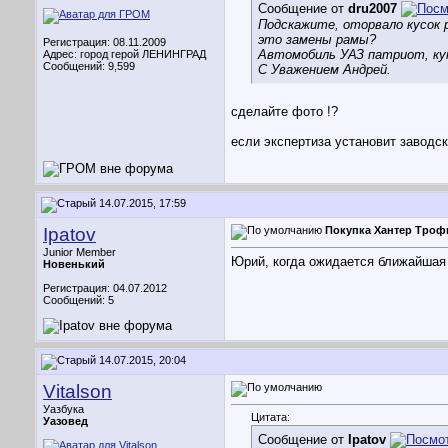
Сообщение от
dru2007
Подскажите, оторвало кусок 
это замены рамы?
Регистрация: 08.11.2009
Автомобиль УАЗ патриот, купл
Адрес: город герой ЛЕНИНГРАД
Сообщений: 9,599
С Уважением Андрей.
сделайте фото !?
если экспертиза установит заводск
14.07.2015, 17:59
Ipatov
Покупка Хантер Троф
Junior Member
Юрий, когда ожидается ближайшая 
Новенький
Регистрация: 04.07.2012
Сообщений: 5
14.07.2015, 20:04
Vitalson
Уазбука
Цитата:
Уазовед
Сообщение от
Ipatov