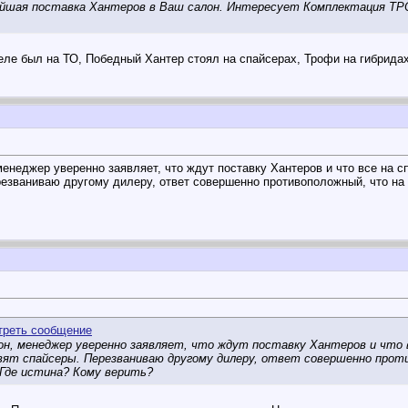
айшая поставка Хантеров в Ваш салон. Интересует Комплектация ТРО
еле был на ТО, Победный Хантер стоял на спайсерах, Трофи на гибрида
 менеджер уверенно заявляет, что ждут поставку Хантеров и что все на с
резваниваю другому дилеру, ответ совершенно противоположный, что на 
алон, менеджер уверенно заявляет, что ждут поставку Хантеров и что 
вят спайсеры. Перезваниваю другому дилеру, ответ совершенно прот
Где истина? Кому верить?