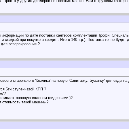
а. Просто у других диллеров нет свежих машин. Нам отгружены хантеры
й информации по дате поставки хантеров комплектации Трофи. Специальн
и скидкой при покупке в кредит . Итого-140 т.р.). Поставка точно будет
 для резервирования ?
воего старенького 'Козлика' на новую 'Санитарку, Буханку' для езды на
ся 5ти ступенчатой КПП ?
ке'?
укомплектованную салоном (сиденьями )?
я стоимость такой машины?