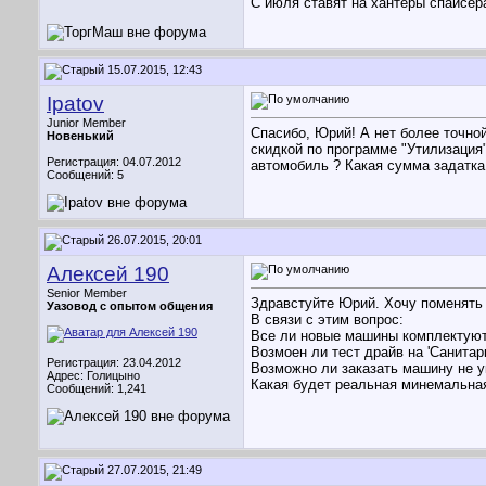
C июля ставят на хантеры спайсер
15.07.2015, 12:43
Ipatov
Junior Member
Спасибо, Юрий! А нет более точно
Новенький
скидкой по программе "Утилизация" 
Регистрация: 04.07.2012
автомобиль ? Какая сумма задатка
Сообщений: 5
26.07.2015, 20:01
Алексей 190
Senior Member
Здравстуйте Юрий. Хочу поменять с
Уазовод с опытом общения
В связи с этим вопрос:
Все ли новые машины комплектуют
Возмоен ли тест драйв на 'Санитар
Регистрация: 23.04.2012
Возможно ли заказать машину не 
Адрес: Голицыно
Какая будет реальная минемальна
Сообщений: 1,241
27.07.2015, 21:49