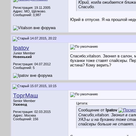
Юрий, когда ожидается ближ
Спасибо.
Регистрация: 19.11.2005
Адрес: МО, Щёлково.
Сообщений: 3,987
Юрий в отпуске. Я на прошлой нед
14.07.2015, 20:22
Ipatov
Junior Member
Спасибо,vitalson. Звонил в салон,
Новенький
буханки тоже ставят спайсеры. Пе
Регистрация: 04.07.2012
истина? Кому верить?
Сообщений: 5
15.07.2015, 10:15
ТоргМаш
Senior Member
Цитата:
Уазовод
Сообщение от
Ipatov
Регистрация: 02.03.2015
Спасибо,vitalson. Звонил в с
Адрес: Москва
Сообщений: 156
УАЗ-ы и на буханки тоже ста
спайсеры больше не ставят. 