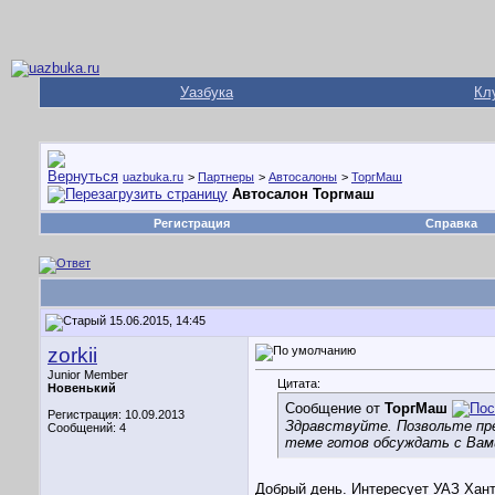
Уазбука
Кл
uazbuka.ru
>
Партнеры
>
Автосалоны
>
ТоргМаш
Автосалон Торгмаш
Регистрация
Справка
15.06.2015, 14:45
zorkii
Junior Member
Цитата:
Новенький
Сообщение от
ТоргМаш
Регистрация: 10.09.2013
Здравствуйте. Позвольте пре
Сообщений: 4
теме готов обсуждать с Вами
Добрый день. Интересует УАЗ Хант