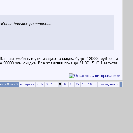
езды на дальние расстоянии .
 Ваш автомобиль в утилизацию то скидка будет 120000 руб. если
 50000 руб. скидка. Все эти акции пока до 31.07.15. С 1 августа
ица 9 из 46
«
Первая
<
5
6
7
8
9
10
11
12
13
19
>
Последняя
»