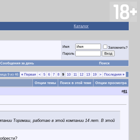
Каталог
Имя
Запомнить?
Пароль
Сообщения за день
Поиск
ица 9 из 46
«
Первая
<
5
6
7
8
9
10
11
12
13
19
>
Последняя
»
Опции темы
Поиск в этой теме
Опции просмотра
#
81
пании Торгмаш, работаю в этой компании 14 лет. В этой
иобрести?