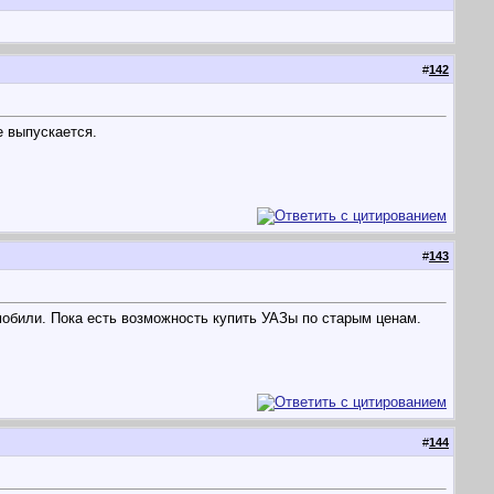
#
142
 выпускается.
#
143
обили. Пока есть возможность купить УАЗы по старым ценам.
#
144