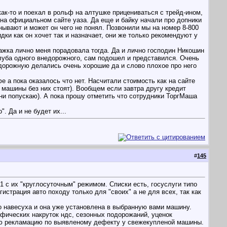
как-то и поехал в рольф на алтушке прицениваться с трейд-ином,
на официальном сайте уаза. Да еще и байку начали про допники
манывают и может он чего не понял. Позвонили мы на номер 8-800
дки как он хочет так и назначает, они же только рекомендуют у
дажка лично меня порадовала тогда. Да и лично господин Никошин
клуба одного внедорожного, сам подошел и представился. Очень
едорожную делались очень хорошие да и слово плохое про него
е а пока оказалось что нет. Насчитали стоимость как на сайте
о машины без них стоят). Вообщем если завтра другу кредит
юни попускаю). А пока прошу отметить что сотрудники ТоргМаша
. Да и не будет их...
#
145
с их "круглосуточным" режимом. Списки есть, госуслуги типо
гистрация авто походу только для "своих" а не для всех, так как
о навесуха и она уже установлена в выбранную вами машину.
мифических накруток ндс, сезонных подорожаний, уценок
ую рекламацию по выявленому дефекту у свежекупленой машины.