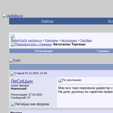
Уазбука
Кл
uazbuka.ru
>
Партнеры
>
Автосалоны
>
ТоргМаш
Автосалон Торгмаш
Регистрация
Справка
07.11.2015, 12:34
ЛиСиЦын
Junior Member
Мне все таки перезвони директор с
Новенький
На днях должны по гарантии привез
Регистрация: 27.04.2015
Сообщений: 27
Реклама