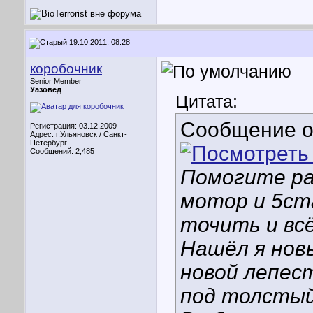
19.10.2011, 08:28
коробочник
Senior Member
Уазовед
Цитата:
Сообщение 
Регистрация: 03.12.2009
Адрес: г.Ульяновск / Санкт-
Петербург
Сообщений: 2,485
Помогите ра
мотор и 5ста
точить и всё
Нашёл я нов
новой лепест
под толстый