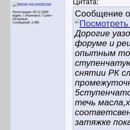
Цитата:
Сообщение 
Регистрация: 03.12.2009
Адрес: г.Ульяновск / Санкт-
Петербург
Сообщений: 2,485
Дорогие уаз
форуме и ре
опытным то
ступенчатую
снятии РК с
промежуточн
5ступенчато
течь масла,
соответсвен
затяжке пок