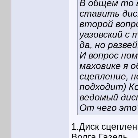
В общем то 
ставить диск
второй вопр
уазовский с 
да, но разве
И вопрос но
маховике я 
сцепление, н
подходит) К
ведомый дис
От чего это
1.Диск сцепле
Волга,Газель.