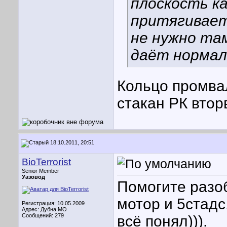
плоскость ка
притягивает
не нужно та
даёт нормал
Кольцо промвал
стакан РК втор
18.10.2011, 20:51
BioTerrorist
Senior Member
Уазовод
Помогите разо
мотор и 5стадс
Регистрация: 10.05.2009
Адрес: Дубна МО
Сообщений: 279
всё понял))).