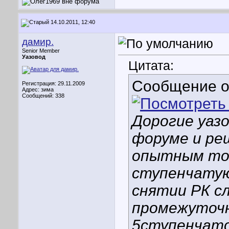
14.10.2011, 12:40
дамир.
Senior Member
Уазовод
Цитата:
Сообщение 
Регистрация: 29.11.2009
Адрес: зима
Сообщений: 338
Дорогие уаз
форуме и ре
опытным то
ступенчатую
снятии РК с
промежуточн
5ступенчато