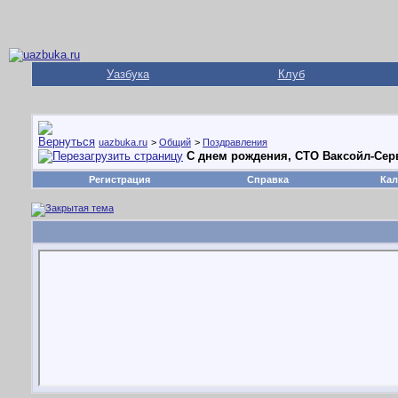
Уазбука
Клуб
uazbuka.ru
>
Общий
>
Поздравления
С днем рождения, СТО Ваксойл-Сер
Регистрация
Справка
Кал