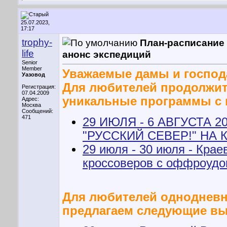
25.07.2023,
17:17
trophy-
План-расписание
life
анонс экспедиций
Senior
Member
Уважаемые дамы и господ
Уазовод
Для любителей продолжит
Регистрация:
07.04.2009
уникальные программы с
Адрес:
Москва
Сообщений:
471
29 ИЮЛЯ - 6 АВГУСТА 
"РУССКИЙ СЕВЕР!" НА
29 июля - 30 июля - Кра
кроссоверов с оффроудо
Для любителей однодневн
предлагаем следующие в