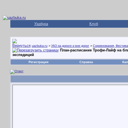
Уазбука
Клуб
uazbuka.ru
>
УАЗ на дороге и вне дорог
>
Соревнования, Фестива
План-расписание Трофи-Лайф на бл
экспедиций
Регистрация
Справка
Кал