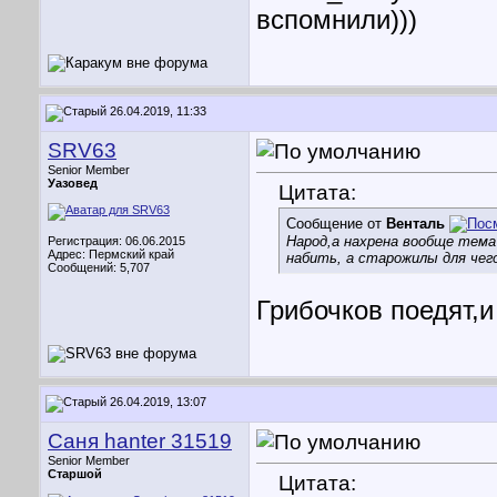
вспомнили)))
26.04.2019, 11:33
SRV63
Senior Member
Уазовед
Цитата:
Сообщение от
Венталь
Народ,а нахрена вообще тема
Регистрация: 06.06.2015
Адрес: Пермский край
набить, а старожилы для че
Сообщений: 5,707
Грибочков поедят,и
26.04.2019, 13:07
Саня hanter 31519
Senior Member
Старшой
Цитата: