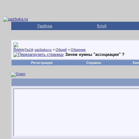
Уазбука
Клуб
uazbuka.ru
>
Общий
>
Общение
Зачем нужны "ассоциации" ?
Регистрация
Справка
Кал