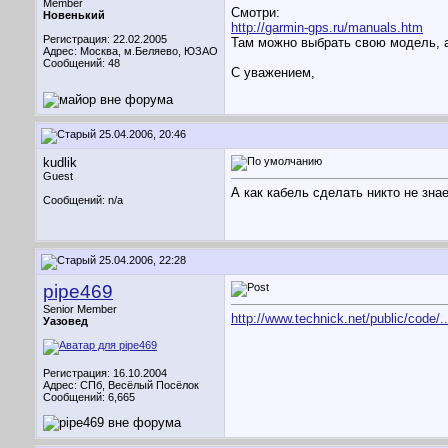
Member
Смотри:
Новенький
http://garmin-gps.ru/manuals.htm
Регистрация: 22.02.2005
Там можно выбрать свою модель, а
Адрес: Москва, м.Беляево, ЮЗАО
Сообщений: 48
С уважением,
25.04.2006, 20:46
kudlik
Guest
А как кабель сделать никто не зна
Сообщений: n/a
25.04.2006, 22:28
pipe469
Senior Member
http://www.technick.net/public/code/
Уазовед
Регистрация: 16.10.2004
Адрес: СПб, Весёлый Посёлок
Сообщений: 6,665