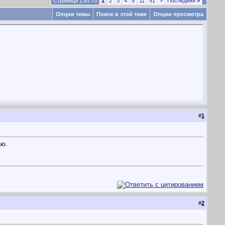
Страница 1 из 70
1
2
3
4
5
11
51
>
Последняя
»
Опции темы
Поиск в этой теме
Опции просмотра
#
1
аю.
#
2