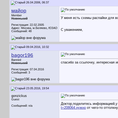
26.04.2006, 06:37
майор
Member
У меня есть схемы распайки для вс
Новенький
Регистрация: 22.02.2005
Адрес: Москва, м.Беляево, ЮЗАО
С уважением,
Сообщений: 48
09.04.2016, 10:32
bagor196
Banned
спасибо за ссылочку, интересная 
Новенький
Регистрация: 07.04.2016
Сообщений: 3
23.05.2016, 19:54
gonzickus
Guest
Доктор,поделитесь информацией,у 
Сообщений: n/a
t=208064.нужно
от чего-то оттолкну