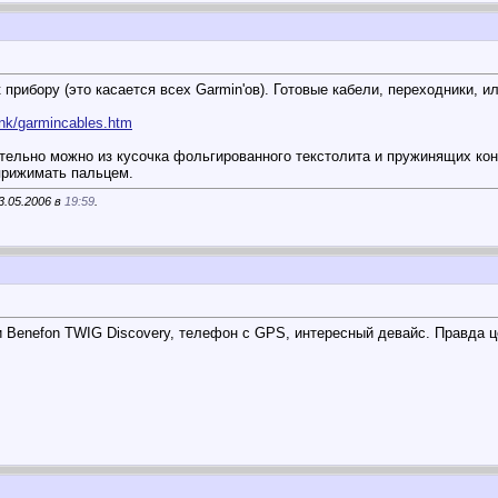
 прибору (это касается всех Garmin'ов). Готовые кабели, переходники, и
ink/garmincables.htm
тельно можно из кусочка фольгированного текстолита и пружинящих конта
прижимать пальцем.
3.05.2006 в
19:59
.
 Benefon TWIG Discovery, телефон с GPS, интересный девайс. Правда ц