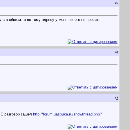
#
5
 а в общем-то по тому адресу у меня ничего не просит...
#
6
#
7
 PC разговор зашёл
http://forum.uazbuka.ru/showthread.php?