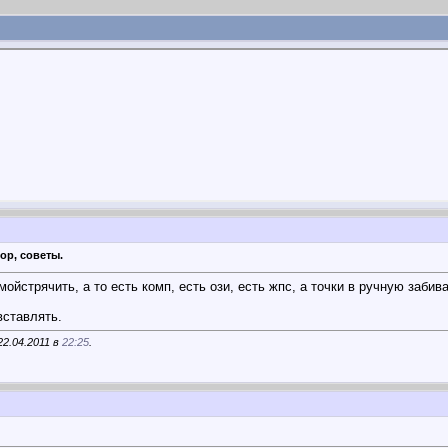
ор, советы.
ойстрячить, а то есть комп, есть ози, есть жпс, а точки в ручную забив
вставлять.
22.04.2011 в
22:25
.