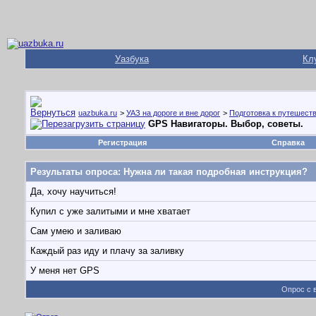
Уазбука
Кл
uazbuka.ru
>
УАЗ на дороге и вне дорог
>
Подготовка к путешест
GPS Навигаторы. Выбор, советы.
Регистрация
Справка
Результаты опроса
: Нужна ли такая подробная инструкция?
Да, хочу научиться!
Купил с уже залитыми и мне хватает
Сам умею и заливаю
Каждый раз иду и плачу за заливку
У меня нет GPS
Опрос с 