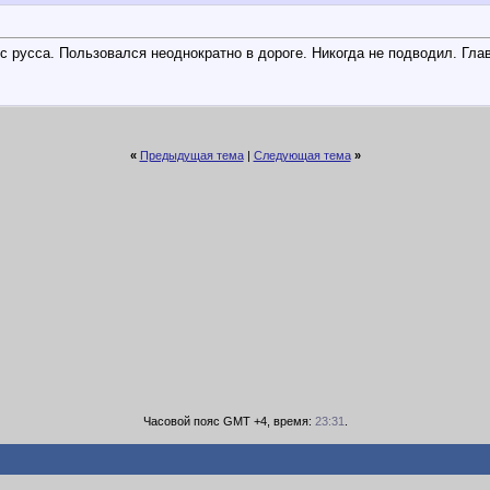
с русса. Пользовался неоднократно в дороге. Никогда не подводил. Гл
«
Предыдущая тема
|
Следующая тема
»
Часовой пояс GMT +4, время:
23:31
.