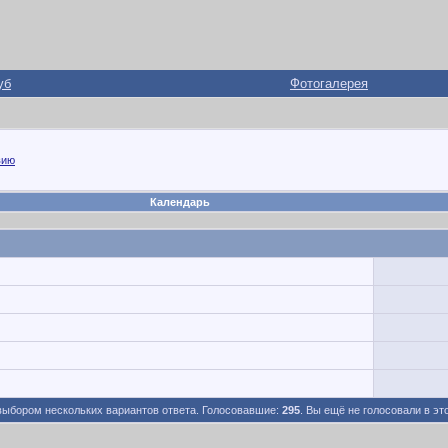
уб
Фотогалерея
вию
Календарь
выбором нескольких вариантов ответа. Голосовавшие:
295
. Вы ещё не голосовали в эт