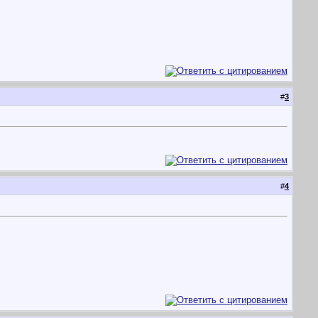
#
3
#
4