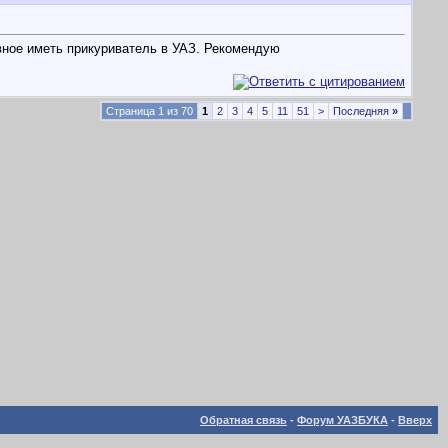
авное иметь прикуриватель в УАЗ. Рекомендую
Страница 1 из 70
1
2
3
4
5
11
51
>
Последняя
»
Обратная связь
-
Форум УАЗБУКА
-
Вверх