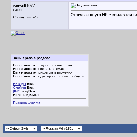
werwolf1977
Guest
Отличная штука НР с комлектом ги
Сообщений: n/a
Ваши права в разделе
Вы
не можете
создавать новые темы
Вы
не можете
отвечать в темах
Вы
не можете
прикреплять вложения
Вы
не можете
редактировать свои сообщения
BB коды
Вкл.
Смайлы
Вкл.
[IMG]
код
Вкл.
HTML код
Выкл.
Правила форума