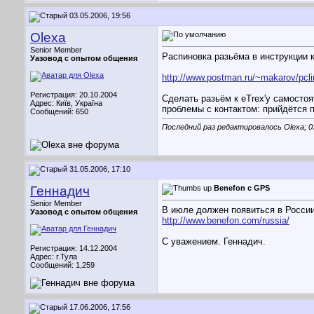
03.05.2006, 19:56
Olexa
Senior Member
Распиновка разьёма в инструкции к
Уазовод с опытом общения
http://www.postman.ru/~makarov/pcl
Регистрация: 20.10.2004
Сделать разьём к eTrex'у самостоя
Адрес: Київ, Україна
проблемы с контактом: прийдётся 
Сообщений: 650
Последний раз редактировалось Olexa; 0
31.05.2006, 17:10
Геннадич
Benefon с GPS
Senior Member
В июле должен появиться в России
Уазовод с опытом общения
http://www.benefon.com/russia/
С уважением. Геннадич.
Регистрация: 14.12.2004
Адрес: г.Тула
Сообщений: 1,259
17.06.2006, 17:56