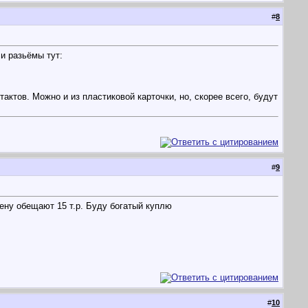
#
8
ли разьёмы тут:
ктов. Можно и из пластиковой карточки, но, скорее всего, будут
#
9
ену обещают 15 т.р. Буду богатый куплю
#
10