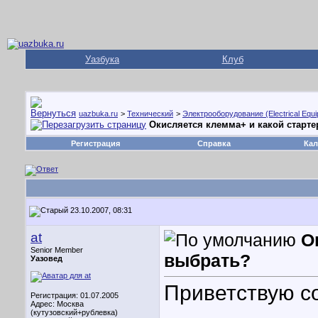
Уазбука
Клуб
uazbuka.ru
>
Технический
>
Электрооборудование (Electrical Equ
Окисляется клемма+ и какой старт
Регистрация
Справка
Кал
23.10.2007, 08:31
at
О
Senior Member
выбрать?
Уазовед
Приветствую со
Регистрация: 01.07.2005
Адрес: Москва
(кутузовский+рублевка)