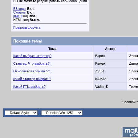
Вы
не можете
редактировать свои сообщения
BB коды
Вкл.
Смайлы
Вкл.
[IMG]
код
Вкл.
HTML код
Выкл.
Правила форума
Похожие темы
Тема
Автор
Какой выбрать стартер?
Барин
Элект
Стартер. Что выбрать?
Рыжик
Двига
Окисляется клемма "-"
ZVER
Элект
какой стартер выбрать?
KAMA3
Элект
Какой ГТЦ выбрать?
Vadim_K
Тормо
Часовой 