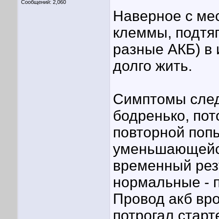
Сообщений: 2,060
Наверное с ме
клеммы, подтя
разные АКБ) в 
долго жить.
Симптомы след
бодренько, пот
повторной попы
уменьшающейся
временный рез
нормальные - 
Провод акб вро
потрогал старте