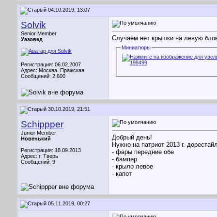
04.10.2019, 13:07
Solvik
Senior Member
Случаем нет крышки на левую блок
Уазовед
Миниатюры
Регистрация: 06.02.2007
Адрес: Москва. Пражская.
Сообщений: 2,600
30.10.2019, 21:51
Schippper
Junior Member
Добрый день!
Новенький
Нужно на патриот 2013 г. дорестайл
Регистрация: 18.09.2013
- фары передние обе
Адрес: г. Тверь
- бампер
Сообщений: 9
- крыло левое
- капот
05.11.2019, 00:27