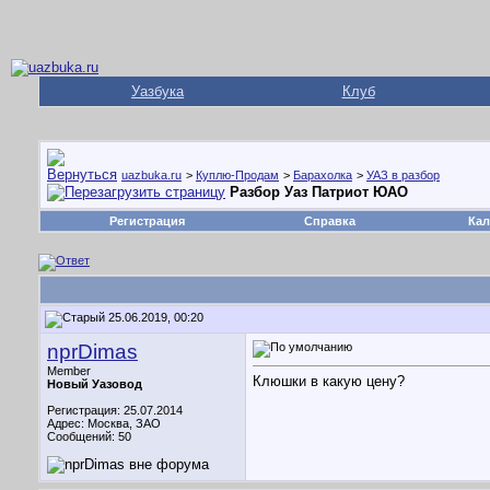
Уазбука
Клуб
uazbuka.ru
>
Куплю-Продам
>
Барахолка
>
УАЗ в разбор
Разбор Уаз Патриот ЮАО
Регистрация
Справка
Кал
25.06.2019, 00:20
nprDimas
Member
Клюшки в какую цену?
Новый Уазовод
Регистрация: 25.07.2014
Адрес: Москва, ЗАО
Сообщений: 50