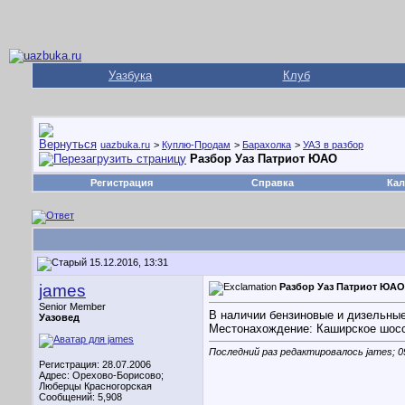
Уазбука
Клуб
uazbuka.ru
>
Куплю-Продам
>
Барахолка
>
УАЗ в разбор
Разбор Уаз Патриот ЮАО
Регистрация
Справка
Кал
15.12.2016, 13:31
james
Разбор Уаз Патриот ЮАО
Senior Member
В наличии бензиновые и дизельные
Уазовед
Местонахождение: Каширское шосс
Последний раз редактировалось james; 0
Регистрация: 28.07.2006
Адрес: Орехово-Борисово;
Люберцы Красногорская
Сообщений: 5,908