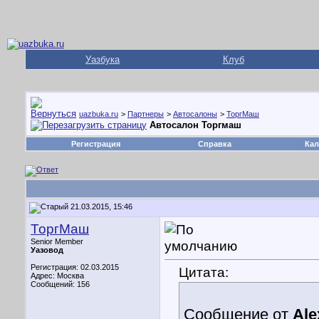
Уазбука
Клуб
uazbuka.ru
>
Партнеры
>
Автосалоны
>
ТоргМаш
Автосалон Торгмаш
Регистрация
Справка
Кал
21.03.2015, 15:46
ТоргМаш
Senior Member
Уазовод
Регистрация: 02.03.2015
Цитата:
Адрес: Москва
Сообщений: 156
Сообщение от
Ale