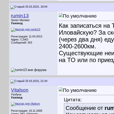
25.03.2015, 18:04
rumin13
Senior Member
Уазовод
Как записаться на 
Иловайскую? За ск
Регистрация: 11.04.2013
(через два дня) ед
Адрес: СЗАО
Сообщений: 263
2400-2600км.
Существующие неис
на ТО или по приез
25.03.2015, 22:34
Vitalson
Уазбука
Уазовед
Цитата:
Сообщение от
rum
Регистрация: 19.11.2005
Адрес: МО, Щёлково.