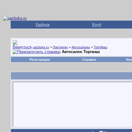
Уазбука
Клуб
uazbuka.ru
>
Партнеры
>
Автосалоны
>
ТоргМаш
Автосалон Торгмаш
Регистрация
Справка
Кал