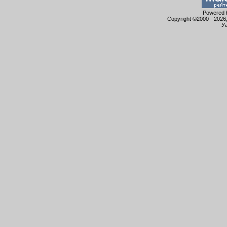
Powered b
Copyright ©2000 - 2026,
Уа