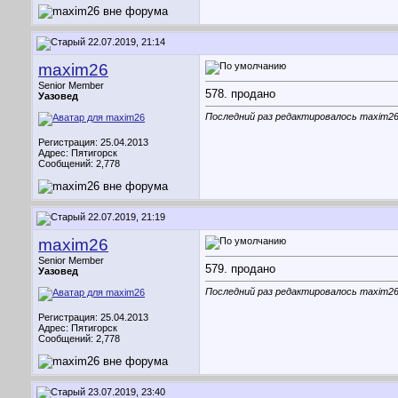
22.07.2019, 21:14
maxim26
Senior Member
578. продано
Уазовед
Последний раз редактировалось maxim26;
Регистрация: 25.04.2013
Адрес: Пятигорск
Сообщений: 2,778
22.07.2019, 21:19
maxim26
Senior Member
579. продано
Уазовед
Последний раз редактировалось maxim26;
Регистрация: 25.04.2013
Адрес: Пятигорск
Сообщений: 2,778
23.07.2019, 23:40