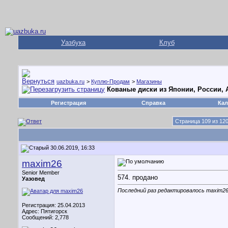
Уазбука
Клуб
uazbuka.ru
>
Куплю-Продам
>
Магазины
Кованые диски из Японии, России,
Регистрация
Справка
Кал
Страница 109 из 12
30.06.2019, 16:33
maxim26
Senior Member
574. продано
Уазовед
Последний раз редактировалось maxim26;
Регистрация: 25.04.2013
Адрес: Пятигорск
Сообщений: 2,778