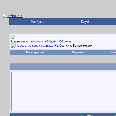
Уазбука
Клуб
uazbuka.ru
>
Общий
>
Общение
Рыбалка с Гонзикусом
Регистрация
Справка
Кал