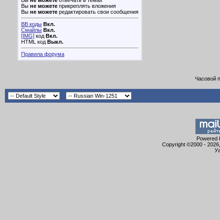
Вы
не можете
отвечать в темах
Вы
не можете
прикреплять вложения
Вы
не можете
редактировать свои сообщения
BB коды
Вкл.
Смайлы
Вкл.
[IMG]
код
Вкл.
HTML код
Выкл.
Правила форума
Часовой 
Powered b
Copyright ©2000 - 2026,
Уа