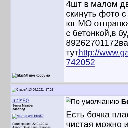
4шт в малом дв
скинуть фото 
юг МО отправка
с бетонкой,в б
89262701172ва
тут
http://www.g
742052
13.06.2021, 17:02
Irbis50
Б
Senior Member
Уазовед
Есть бочка пла
чистая можно и
Регистрация: 22.01.2013
Адрес: ЗамКадие-Львовка