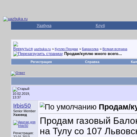
Уазбука
Клуб
uazbuka.ru
>
Куплю-Продам
>
Барахолка
>
Всякая всячина
Продам/куплю много всего...
Регистрация
Справка
Кал
10.02.2019,
13:37
Irbis50
Продам/ку
Senior Member
Уазовед
Продам газовый Бало
на Тулу со 107 Львовс
Регистрация:
22.01.2013