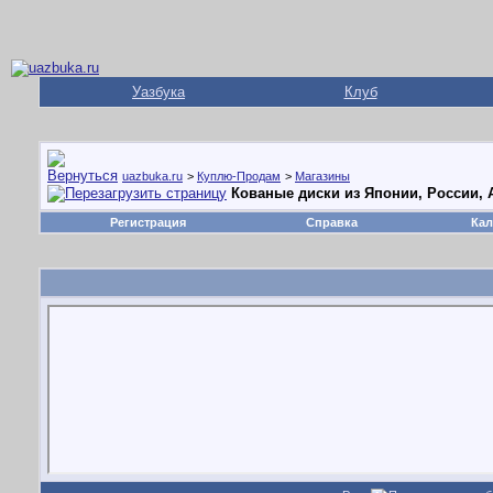
Уазбука
Клуб
uazbuka.ru
>
Куплю-Продам
>
Магазины
Кованые диски из Японии, России,
Регистрация
Справка
Кал