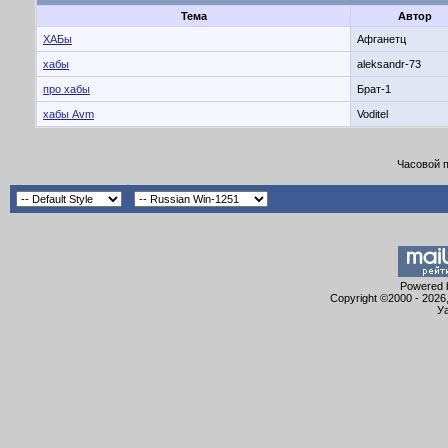
Тема
Автор
ХАБы
Афганетц
хабы
aleksandr-73
про хабы
Брат-1
хабы Avm
Voditel
Часовой 
Powered b
Copyright ©2000 - 2026,
Уа