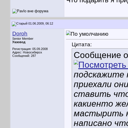
Что подарить я при
01.06.2009, 06:12
Doroh
Senior Member
Уазовод
Цитата:
Регистрация: 05.09.2008
Сообщение 
Адрес: Новосибирск
Сообщений: 287
подскажите 
приехали они
ставить чт
какиенто жел
мастырить н
написано чт