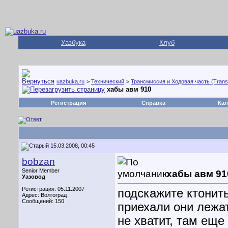
Уазбука
Клуб
uazbuka.ru
>
Технический
>
Трансмиссия и Ходовая часть (Trans
хабы авм 910
Регистрация
Справка
Кал
15.03.2008, 00:45
bobzan
Senior Member
хабы авм 91
Уазовод
Регистрация: 05.11.2007
подскажите ктонить
Адрес: Волгоград
Сообщений: 150
приехали они лежат
не хватит, там еще