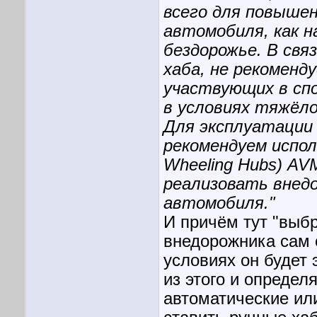
всего для повыше
автомобиля, как н
бездорожье. В свя
хаба, не рекоменд
участвующих в сп
в условиях тяжёло
Для эксплуатации
рекомендуем испол
Wheeling Hubs) AV
реализовать внед
автомобиля."
И причём тут "выб
внедорожника сам о
условиях он будет 
из этого и определ
автоматические или