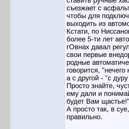
ставить ручные хаб
съезжает с асфальт
чтобы для подключ
выходить из автом
Кстати, по Ниссан
более 5-ти лет авт
гОвнах давал регул
свои первые внедо
родные автоматичес
говорится, "нечего 
а с другой - "с дур
Просто знайте, чус
ему дали и понимай
будет Вам щастье!"
А просто так, в суе
правильно.