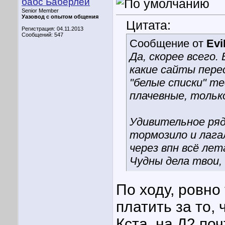
бабс Баберлей
Senior Member
Уазовод с опытом общения
Цитата:
Регистрация: 04.11.2013
Сообщений: 547
Сообщение от
Ev
Да, скорее всего.
какие сайты пере
"белые списки" 
плачевные, тольк
Удивительное ряд
тормозило и лага
через впн всё ле
Чудны дела твои, 
По ходу, ровно
платить за то,
Кста, на Д2 поч