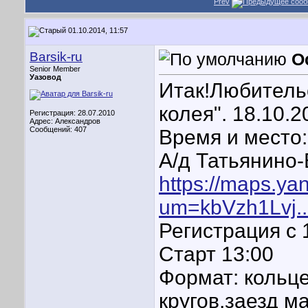
Prev
01.10.2014, 11:57
Barsik-ru
О
Senior Member
Уазовод
Итак!Любитель
колея". 18.10.2
Регистрация: 28.07.2010
Адрес: Александров
Сообщений: 407
Время и место:
А/д Татьянино
https://maps.ya
um=kbVzh1Lvj..
Регистрация с 
Старт 13:00
Формат: кольце
кругов,заезд м