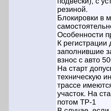
подвески), с у
резиной.
Блокировки в 
самостоятельно
Особенности п
К регистрации 
заполнившие з
взнос с авто 5
На старт допу
техническую и
трассе имеются
участок. На ст
потом ТР-1
В случае, если