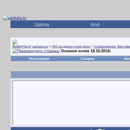
Уазбука
Клуб
uazbuka.ru
>
УАЗ на дороге и вне дорог
>
Соревнования, Фестива
Осенняя колея 18.10.2014г.
Регистрация
Справка
Кал