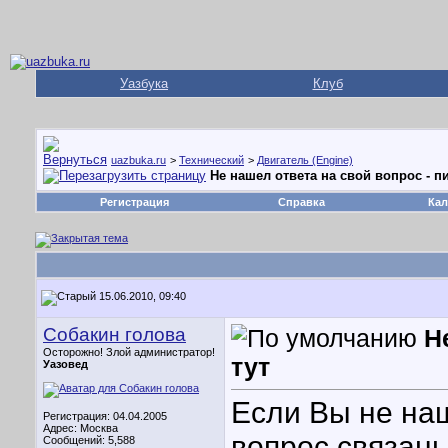
Уазбука
Клуб
uazbuka.ru
>
Технический
>
Двигатель (Engine)
Не нашел ответа на свой вопрос - п
Регистрация
Справка
Кал
15.06.2010, 09:40
Собакин голова
Н
Осторожно! Злой администратор!
тут
Уазовед
Если Вы не на
Регистрация: 04.04.2005
Адрес: Москва
вопрос связаны
Сообщений: 5,588