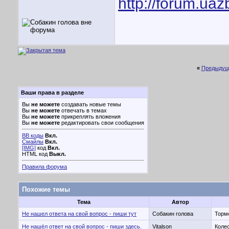
http://forum.ua
«
Предыдущ
Ваши права в разделе
Вы
не можете
создавать новые темы
Вы
не можете
отвечать в темах
Вы
не можете
прикреплять вложения
Вы
не можете
редактировать свои сообщения
BB коды
Вкл.
Смайлы
Вкл.
[IMG]
код
Вкл.
HTML код
Выкл.
Правила форума
Похожие темы
Тема
Автор
Не нашел ответа на свой вопрос - пиши тут
Собакин голова
Тормо
Не нашёл ответ на свой вопрос - пиши здесь.
Vitalson
Колес