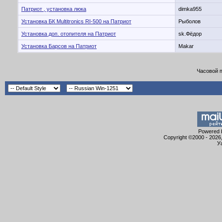
Патриот , установка люка
dimka955
Установка БК Multitronics RI-500 на Патриот
Рыболов
Установка доп. отопителя на Патриот
sk.Фёдор
Установка Барсов на Патриот
Makar
Часовой 
Powered b
Copyright ©2000 - 2026,
У