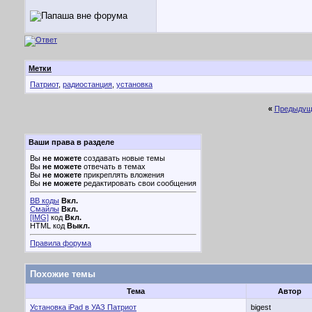
Метки
Патриот
,
радиостанция
,
установка
«
Предыдущ
Ваши права в разделе
Вы
не можете
создавать новые темы
Вы
не можете
отвечать в темах
Вы
не можете
прикреплять вложения
Вы
не можете
редактировать свои сообщения
BB коды
Вкл.
Смайлы
Вкл.
[IMG]
код
Вкл.
HTML код
Выкл.
Правила форума
Похожие темы
Тема
Автор
Установка iPad в УАЗ Патриот
bigest