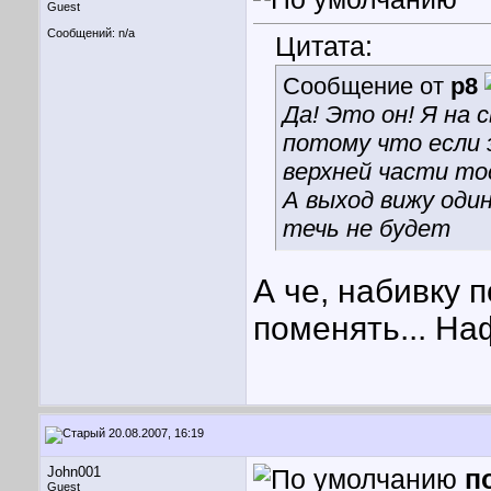
Guest
Сообщений: n/a
Цитата:
Сообщение от
p8
Да! Это он! Я на 
потому что если 
верхней части то
А выход вижу оди
течь не будет
А че, набивку 
поменять... Наф
20.08.2007, 16:19
John001
п
Guest