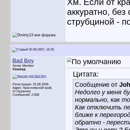
Хм. Если от кр
аккуратно, без
струбциной - п
20.08.2007, 16:30
Bad Boy
Senior Member
Уазовед
Цитата:
Сообщение от
Jo
Регистрация: 25.08.2006
Адрес: Красноярский край,
Недолго у меня бу
пгт.Курагино
Сообщений: 2,008
нормально, как то
Как отключить пе
ближе к перегоро
обратно - переста
Это он и есть? Е