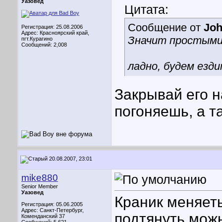
Уазовед
Цитата:
Сообщение от
Jo
Регистрация: 25.08.2006
Адрес: Красноярский край,
Значит простыми
пгт.Курагино
Сообщений: 2,008
ладно, будем езд
Закрывай его н
погоняешь, а та
20.08.2007, 23:01
mike880
Senior Member
Уазовед
Краник меняеть
Регистрация: 05.06.2005
Адрес: Санкт-Петербург,
подтянуть можн
Коменданский 37