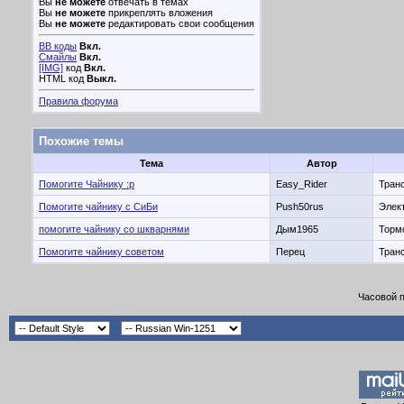
Вы
не можете
отвечать в темах
Вы
не можете
прикреплять вложения
Вы
не можете
редактировать свои сообщения
BB коды
Вкл.
Смайлы
Вкл.
[IMG]
код
Вкл.
HTML код
Выкл.
Правила форума
Похожие темы
Тема
Автор
Помогите Чайнику :p
Easy_Rider
Транс
Помогите чайнику с СиБи
Push50rus
Элект
помогите чайнику со шкварнями
Дым1965
Тормо
Помогите чайнику советом
Перец
Транс
Часовой 