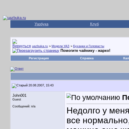
Уазбука
Клуб
uazbuka.ru
>
Модели УАЗ
>
Буханки и Головасты
Помогите чайнику - жарко!
Регистрация
Справка
Кал
20.08.2007, 15:43
John001
П
Guest
Сообщений: n/a
Недолго у меня
все нормально,