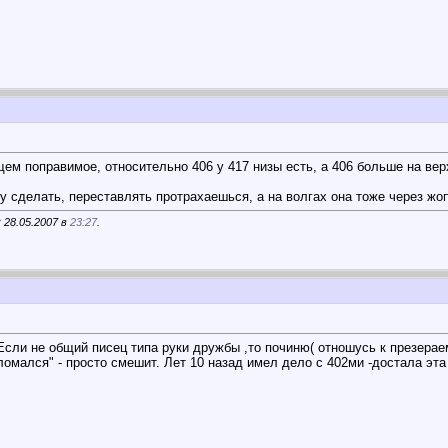
щем поправимое, относительно 406 у 417 низы есть, а 406 больше на верх
 сделать, переставлять протрахаешься, а на волгах она тоже через жоп
 28.05.2007 в
23:27
.
т.Если не общий писец типа руки дружбы ,то починю( отношусь к презер
ломался" - просто смешит. Лет 10 назад имел дело с 402ми -достала эт