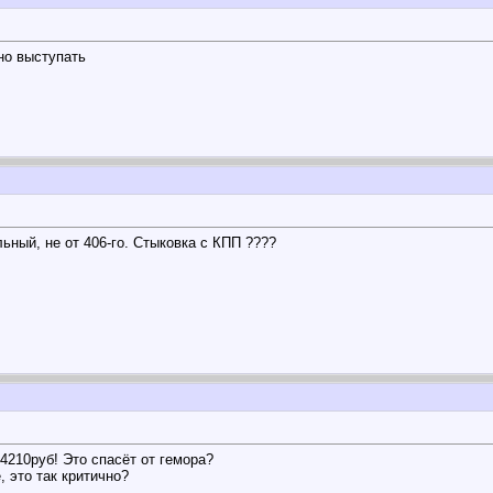
но выступать
льный, не от 406-го. Стыковка с КПП ????
 4210руб! Это спасёт от гемора?
, это так критично?