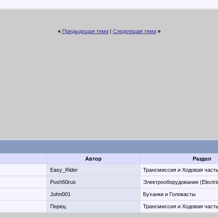
«
Предыдущая тема
|
Следующая тема
»
Автор
Раздел
Easy_Rider
Трансмиссия и Ходовая часть
Push50rus
Электрооборудование (Electric
John001
Буханки и Головасты
Перец
Трансмиссия и Ходовая часть