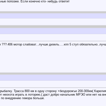
ные попозже. Если конечно кто- нибудь ответит
 ???.406 мотор слабоват...лучше дизель.....кпп 5 ступ обязательно..луч
 рыбалку. Трасса 800 км в одну сторону +бездорожъе 200-300км( Карелия
от неохота играть в лоторею,( даст добро начальник МРЭО или нет на в
к по внедрению гемора больше.