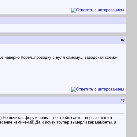
#
2
ше наверно Корея..проводку с нуля самому....заводская схема-
#
3
) Но почитав форум понял - постройка авто - первые шаги в
несение изминений).Да и исузу трупер вымерли как мамонты, а