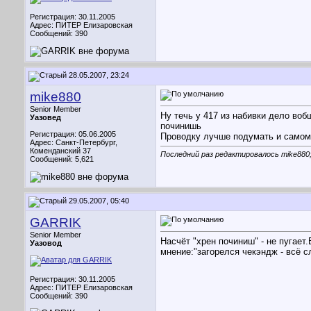
Регистрация: 30.11.2005
Адрес: ПИТЕР Елизаровская
Сообщений: 390
28.05.2007, 23:24
mike880
Senior Member
Ну течь у 417 из набивки дело воб
Уазовед
починишь
Регистрация: 05.06.2005
Проводку лучше подумать и самому
Адрес: Санкт-Петербург,
Коменданский 37
Последний раз редактировалось mike880;
Сообщений: 5,621
29.05.2007, 05:40
GARRIK
Senior Member
Насчёт "хрен починиш" - не пугае
Уазовод
мнение:"загорелся чекэндж - всё с
Регистрация: 30.11.2005
Адрес: ПИТЕР Елизаровская
Сообщений: 390