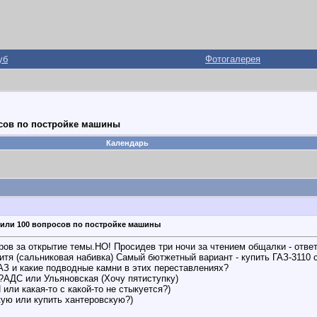
уб
Фотогалерея
сов по постройке машины
Календарь
ли 100 вопросов по постройке машины
ов за открытие темы.НО! Просидев три ночи за чтением общалки - ответ
итя (сальниковая набивка) Самый бютжетный вариант - купить ГАЗ-3110 
АЗ и какие подводные камни в этих переставлениях?
?АДС или Ульяновская (Хочу пятиступку)
или какая-то с какой-то не стыкуется?)
кую или купить хантеровскую?)