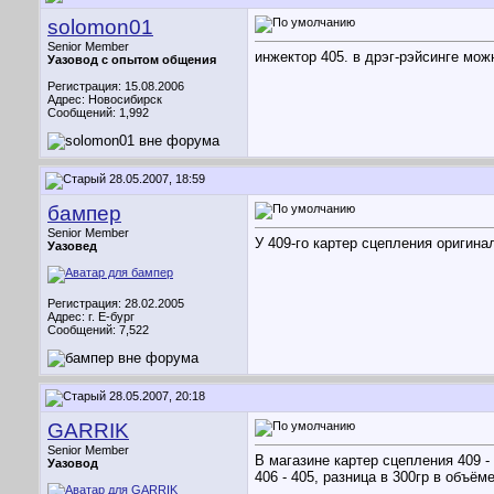
solomon01
Senior Member
инжектор 405. в дрэг-рэйсинге мож
Уазовод с опытом общения
Регистрация: 15.08.2006
Адрес: Новосибирск
Сообщений: 1,992
28.05.2007, 18:59
бампер
Senior Member
У 409-го картер сцепления оригина
Уазовед
Регистрация: 28.02.2005
Адрес: г. Е-бург
Сообщений: 7,522
28.05.2007, 20:18
GARRIK
Senior Member
В магазине картер сцепления 409 -
Уазовод
406 - 405, разница в 300гр в объёме