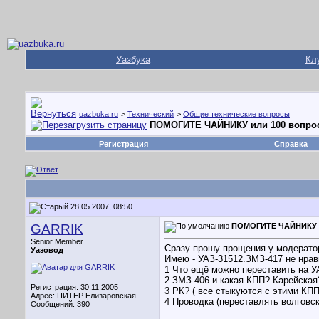
Уазбука
Кл
uazbuka.ru
>
Технический
>
Общие технические вопросы
ПОМОГИТЕ ЧАЙНИКУ или 100 вопро
Регистрация
Справка
28.05.2007, 08:50
GARRIK
ПОМОГИТЕ ЧАЙНИКУ и
Senior Member
Сразу прошу прощения у модератор
Уазовод
Имею - УАЗ-31512.ЗМЗ-417 не нрав
1 Что ещё можно переставить на У
2 ЗМЗ-406 и какая КПП? Карейская
Регистрация: 30.11.2005
3 РК? ( все стыкуются с этими КПП 
Адрес: ПИТЕР Елизаровская
4 Проводка (переставлять волговс
Сообщений: 390