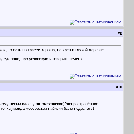
#
9
ах, то есть по трассе хорошо, но хрен в глухой деревне
у сделана, про уазовскую и говорить нечего.
#
10
аемому всеми классу автомехаников)Распространённое
а течка(правда мерсовской набивки было недостать)