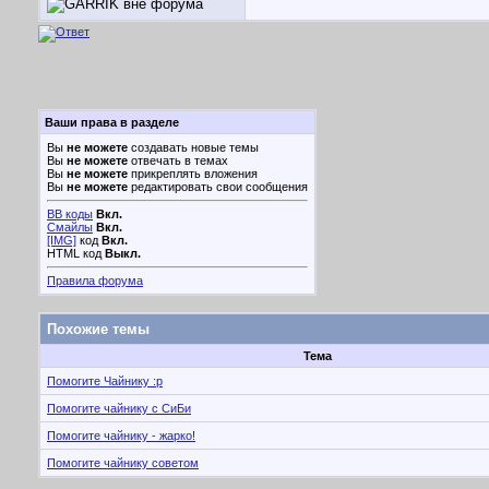
Ваши права в разделе
Вы
не можете
создавать новые темы
Вы
не можете
отвечать в темах
Вы
не можете
прикреплять вложения
Вы
не можете
редактировать свои сообщения
BB коды
Вкл.
Смайлы
Вкл.
[IMG]
код
Вкл.
HTML код
Выкл.
Правила форума
Похожие темы
Тема
Помогите Чайнику :p
Помогите чайнику с СиБи
Помогите чайнику - жарко!
Помогите чайнику советом