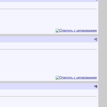
#
7
#
8