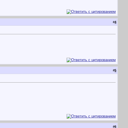
#
4
#
5
#
6