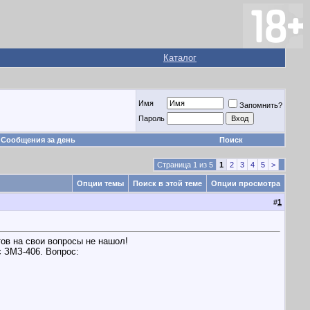
Каталог
Имя
Запомнить?
Пароль
Сообщения за день
Поиск
Страница 1 из 5
1
2
3
4
5
>
Опции темы
Поиск в этой теме
Опции просмотра
#
1
ов на свои вопросы не нашол!
с ЗМЗ-406. Вопрос: