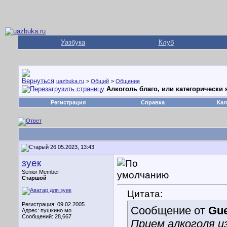
Уазбука
Клуб
uazbuka.ru
>
Общий
>
Общение
Алкоголь благо, или категорически 
Регистрация
Справка
Кал
26.05.2023, 13:43
зуек
Senior Member
Старшой
Цитата:
Регистрация: 09.02.2005
Сообщение от
Gue
Адрес: пушкино мо
Сообщений: 28,667
Прием алкоголя 