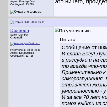
это ничего, пройдё
Адрес: Йошкар-Ола
Сообщений: 23,279
26.05.2023, 16:11
Destroerr
Senior Member
Старшой
Цитата:
Сообщение от
шк
Регистрация: 08.11.2008
И слава Богу! Лу
Адрес: Кандалакша
Сообщений: 11,728
в рассудке и на св
то всегда что-то
Применительно к 
саморазрушения. 
отравляют жизнь 
умеренностью - у
И за все 70 лет н
помог выйти из с