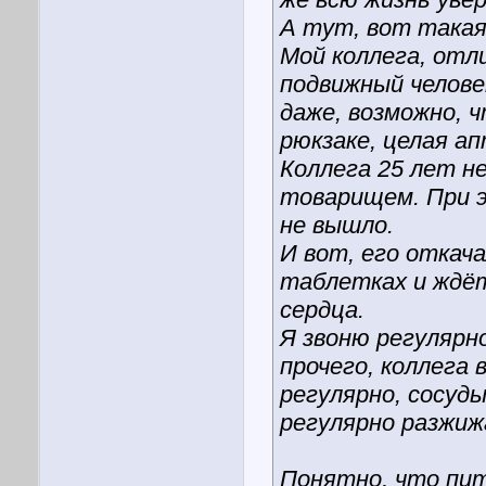
А тут, вот такая
Мой коллега, отл
подвижный челове
даже, возможно, ч
рюкзаке, целая а
Коллега 25 лет н
товарищем. При эт
не вышло.
И вот, его откача
таблетках и ждёт
сердца.
Я звоню регулярно
прочего, коллега
регулярно, сосуд
регулярно разжиж
Понятно, что пит