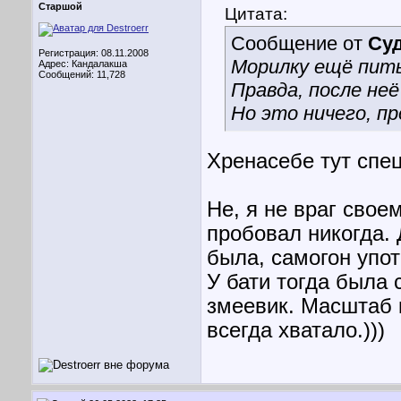
Старшой
Цитата:
Сообщение от
Су
Регистрация: 08.11.2008
Морилку ещё пит
Адрес: Кандалакша
Сообщений: 11,728
Правда, после не
Но это ничего, п
Хренасебе тут спец
Не, я не враг свое
пробовал никогда. 
была, самогон упот
У бати тогда была 
змеевик. Масштаб к
всегда хватало.)))