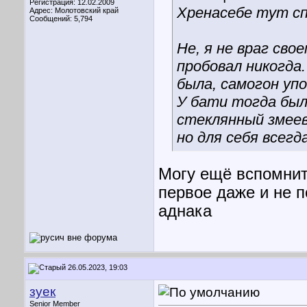
Регистрация: 12.02.2009
Хренасебе тут сп
Адрес: Молотовский край
Сообщений: 5,794
Не, я не враг сво
пробовал никогда.
была, самогон упо
У бати тогда был
стеклянный змеев
но для себя всегда
Могу ещё вспомнить
первое даже и не 
аднака
26.05.2023, 19:03
зуек
Senior Member