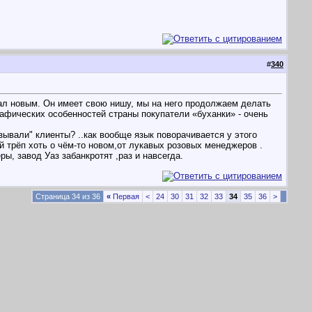
#
340
тал новым. Он имеет свою нишу, мы на него продолжаем делать
графических особенностей страны покупатели «буханки» - очень
азывали" клиенты?
..как вообще язык поворачивается у этого
й трёп хоть о чём-то новом,от лукавых розовых менеджеров .
ры, завод Уаз забанкротят ,раз и навсегда.
Страница 34 из 36
«
Первая
<
24
30
31
32
33
34
35
36
>