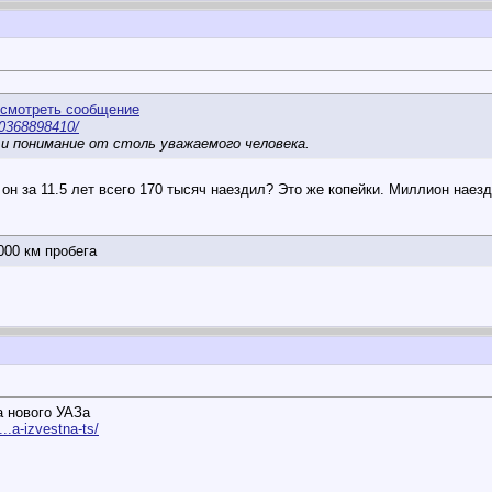
30368898410/
и понимание от столь уважаемого человека.
 он за 11.5 лет всего 170 тысяч наездил? Это же копейки. Миллион наезд
000 км пробега
а нового УАЗа
..a-izvestna-ts/