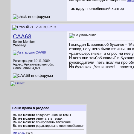
так вдруг полюбивший хантер
21.12.2019, 02:19
CAA68
Senior Member
Господин Ширинов,об буханке - "М
Уазовед
ставку, но у него были изъяны, на
«разношерстные», и спрос на нее у
И чего они там"обновили" в буханк
Регистрация: 19.11.2009
руководителя ,петь псалмы про обн
Адрес: Архангельская обл.
На буханках ,Уаз и шает!...,прост
Сообщений: 4,821
Ваши права в разделе
Вы
не можете
создавать новые темы
Вы
не можете
отвечать в темах
Вы
не можете
прикреплять вложения
Вы
не можете
редактировать свои сообщения
BB коды
Вкл.