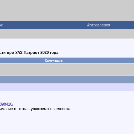
уб
Фотогалерея
ти про УАЗ Патриот 2020 года
Календарь
8898410/
имание от столь уважаемого человека.