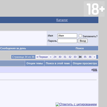
Каталог
Имя
Запомнить?
Пароль
Сообщения за день
Поиск
Страница 34 из 36
«
Первая
<
24
30
31
32
33
34
35
36
>
Опции темы
Поиск в этой теме
Опции просмотра
#
331