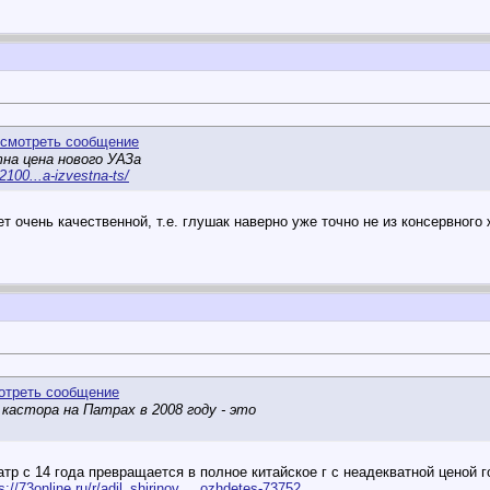
на цена нового УАЗа
2100...a-izvestna-ts/
т очень качественной, т.е. глушак наверно уже точно не из консервного
кастора на Патрах в 2008 году - это
патр с 14 года превращается в полное китайское г с неадекватной ценой
s://73online.ru/r/adil_shirinov_...ozhdetes-73752