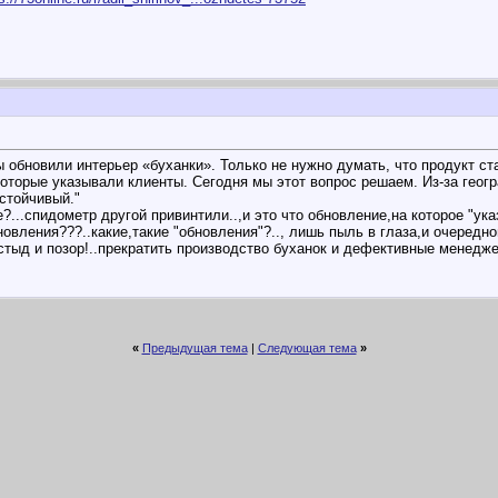
ы обновили интерьер «буханки». Только не нужно думать, что продукт с
 которые указывали клиенты. Сегодня мы этот вопрос решаем. Из-за гео
стойчивый."
е?...спидометр другой привинтили..,и это что обновление,на которое "ук
овления???..какие,такие "обновления"?.., лишь пыль в глаза,и очередно
о,стыд и позор!..прекратить производство буханок и дефективные менедже
«
Предыдущая тема
|
Следующая тема
»