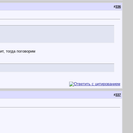
#
336
ит, тогда поговорим
#
337