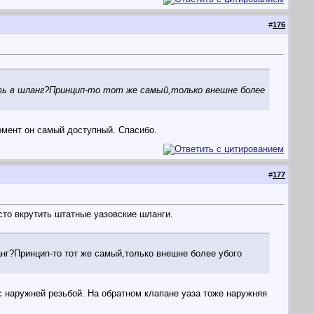
#
176
ть в шланг?Принцип-то тот же самый,только внешне более
омент он самый доступный. Спасибо.
#
177
осто вкрутить штатные уазовские шланги.
анг?Принцип-то тот же самый,только внешне более убого
с наружней резьбой. На обратном клапане уаза тоже наружняя