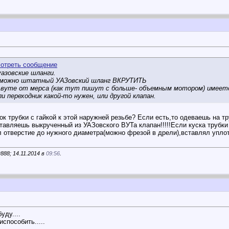
зовские шланги.
к можно штатный УАЗовский шланг ВКРУТИТЬ
а вуте от мерса (как тут пишут с больше- объемным мотором) имеетс
и переходник какой-то нужен, или другой клапан.
к трубки с гайкой к этой наружней резьбе? Если есть,то одеваешь на тр
авляешь выкрученный из УАЗовского ВУТа клапан!!!!!Если куска трубки 
л отверстие до нужного диаметра(можно фрезой в дрели),вставлял упло
88; 14.11.2014 в
09:56
.
уду....
способить.....