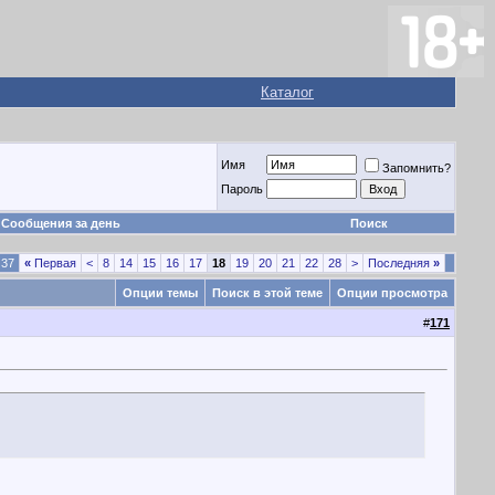
Каталог
Имя
Запомнить?
Пароль
Сообщения за день
Поиск
 37
«
Первая
<
8
14
15
16
17
18
19
20
21
22
28
>
Последняя
»
Опции темы
Поиск в этой теме
Опции просмотра
#
171