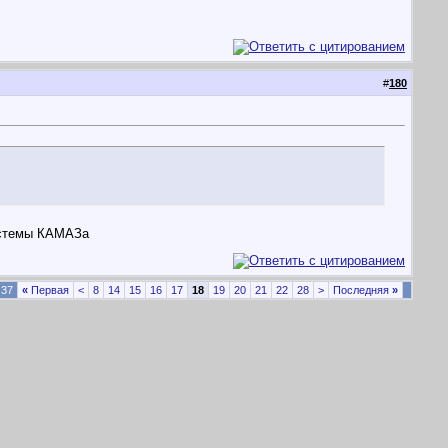
#
180
системы КАМАЗа
 37
«
Первая
<
8
14
15
16
17
18
19
20
21
22
28
>
Последняя
»