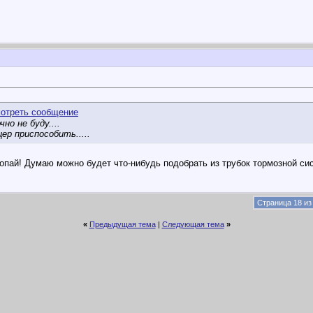
но не буду....
ер приспособить.....
 топай! Думаю можно будет что-нибудь подобрать из трубок тормозной 
Страница 18 из
«
Предыдущая тема
|
Следующая тема
»