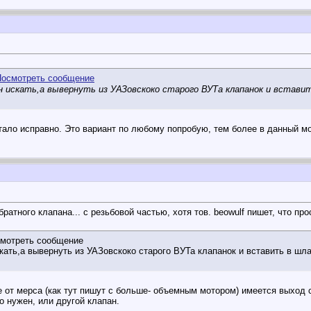
 искать,а вывернуть из УАЗовскоко старого ВУТа клапанок и встави
отало исправно. Это вариант по любому попробую, тем более в данный м
ратного клапана... с резьбовой частью, хотя тов. beowulf пишет, что пр
мотреть сообщение
скать,а вывернуть из УАЗовскоко старого ВУТа клапанок и вставить в шл
е от мерса (как тут пишут с больше- объемным мотором) имеется выход 
о нужен, или другой клапан.