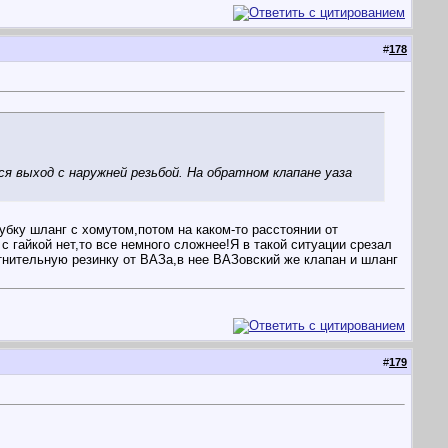
#
178
я выход с наружней резьбой. На обратном клапане уаза
убку шланг с хомутом,потом на каком-то расстоянии от
с гайкой нет,то все немного сложнее!Я в такой ситуации срезал
тнительную резинку от ВАЗа,в нее ВАЗовский же клапан и шланг
#
179