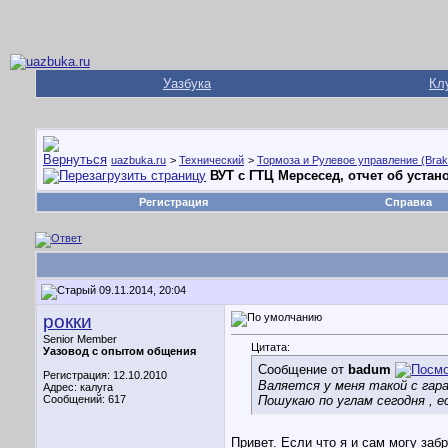
Уазбука
Кл
uazbuka.ru
>
Технический
>
Тормоза и Рулевое управление (Brake
ВУТ с ГТЦ Мерсесед, отчет об устан
Регистрация
Справка
09.11.2014, 20:04
рокки
Senior Member
Цитата:
Уазовод с опытом общения
Сообщение от
badum
Регистрация: 12.10.2010
Валяется у меня такой с гара
Адрес: калуга
Сообщений: 617
Пошукаю по углам сегодня , е
Привет. Если что я и сам могу заб