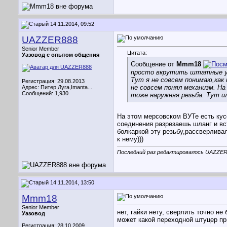
14.11.2014, 09:52
UAZZER888
Senior Member
Цитата:
Уазовод с опытом общения
Сообщение от
Mmm18
просто вкрутить штатные уа
Тут я не совсем понимаю,ка
Регистрация: 29.08.2013
не совсем понял механизм. Н
Адрес: Питер,Луга,Imanta...
Сообщений: 1,930
тоже наружняя резьба. Тут ил
На этом мерсовском ВУТе есть кусо
соединения разрезаешь шланг и вст
болкаркой эту резьбу,рассверлива
к нему)))
Последний раз редактировалось UAZZER8
14.11.2014, 13:50
Mmm18
Senior Member
нет, гайки нету, сверлить точно не б
Уазовод
может какой переходной штуцер при
Регистрация: 28.10.2009