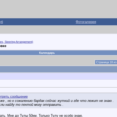
уб
Фотогалерея
s, Steering Arrangement)
овке
Календарь
Страница 18 из
же , но к сожалению бардак сейчас жуткий и где что лежит не знаю .
сли найду то почтой могу отправить .
рать. Мне до Тулы 50км. Только Тулу не особо знаю.