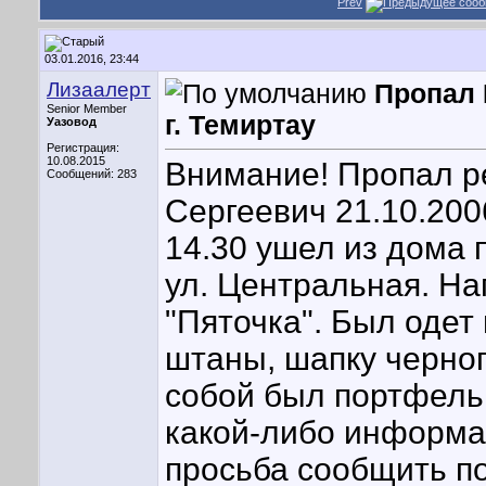
Prev
03.01.2016, 23:44
Лизаалерт
Пропал 
Senior Member
г. Темиртау
Уазовод
Регистрация:
10.08.2015
Внимание! Пропал р
Сообщений: 283
Сергеевич 21.10.2006
14.30 ушел из дома п
ул. Центральная. На
"Пяточка". Был одет
штаны, шапку черног
собой был портфель 
какой-либо информа
просьба сообщить п