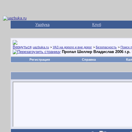
Уазбука
Клуб
uazbuka.ru
>
УАЗ на дороге и вне дорог
>
Безопасность
>
Поиск 
Пропал Шеллер Владислав 2006 г.р. К
Регистрация
Справка
Кал