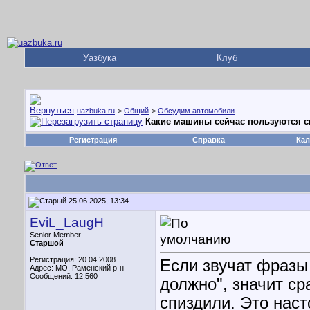
Уазбука
Клуб
uazbuka.ru
>
Общий
>
Обсудим автомобили
Какие машины сейчас пользуются 
Регистрация
Справка
Кал
25.06.2025, 13:34
EviL_LaugH
Senior Member
Старшой
Регистрация: 20.04.2008
Если звучат фразы 
Адрес: МО, Раменский р-н
Сообщений: 12,560
должно", значит сра
спиздили. Это нас