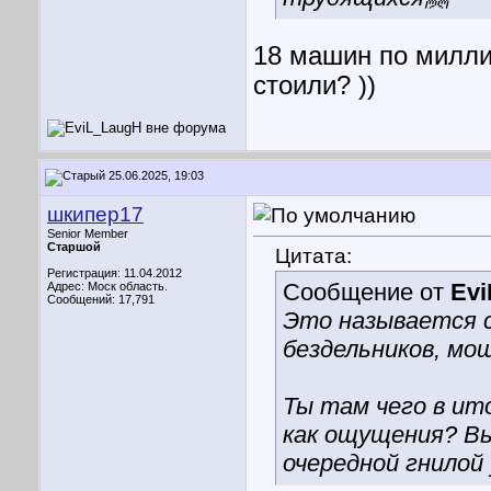
18 машин по милли
стоили? ))
25.06.2025, 19:03
шкипер17
Senior Member
Старшой
Цитата:
Регистрация: 11.04.2012
Сообщение от
Ev
Адрес: Моск область.
Сообщений: 17,791
Это называется 
бездельников, мош
Ты там чего в ит
как ощущения? Вы
очередной гнилой 