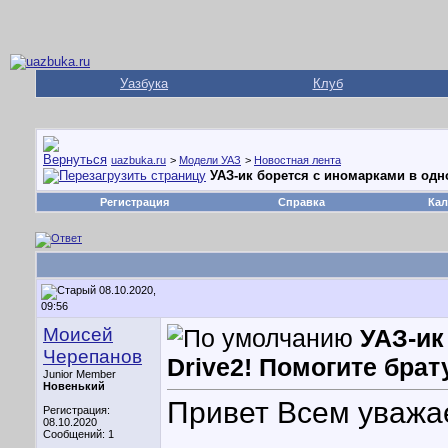
Уазбука
Клуб
uazbuka.ru
>
Модели УАЗ
>
Новостная лента
УАЗ-ик борется с иномарками в одно
Регистрация
Справка
Кал
08.10.2020,
09:56
Моисей
УАЗ-ик
Черепанов
Drive2! Помогите брат
Junior Member
Новенький
Привет Всем уважа
Регистрация:
08.10.2020
Сообщений: 1