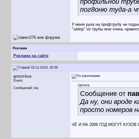
профильной труб
пог8оню туда-а ч
У меня рука на профтрубу не подни
"забор" из трубы мне очень нравит
Реклама
Реклама на сайте
18.12.2019, 18:39
gonzickus
Guest
Цитата:
Сообщений: n/a
Сообщение от
па
Да ну, они вроде 
просто номеров на
ЧЁ И НА 2006 ГОД МОГУТ КУЗОВ