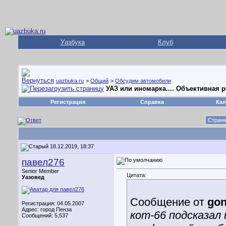
Уазбука
Клуб
uazbuka.ru
>
Общий
>
Обсудим автомобили
УАЗ или иномарка.... Объективная 
Регистрация
Справка
Кал
Страни
18.12.2019, 18:37
павел276
Senior Member
Цитата:
Уазовед
Сообщение от
gon
Регистрация: 04.05.2007
Адрес: город Пенза
кот-66 подсказал
Сообщений: 5,537