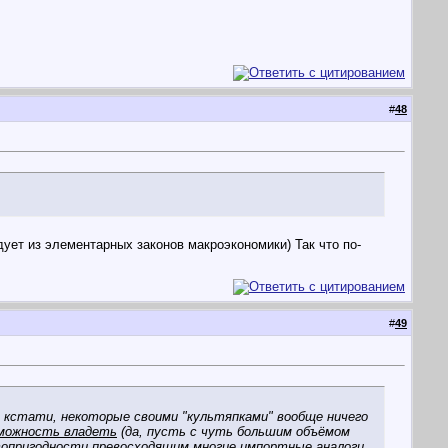
#
48
дует из элементарных законов макроэкономики) Так что по-
#
49
с, кстати, некоторые своими "культяпками" вообще ничего
можность владеть
(да, пусть с чуть большим объёмом
топригодности превосходящим многие импортные аналоги.