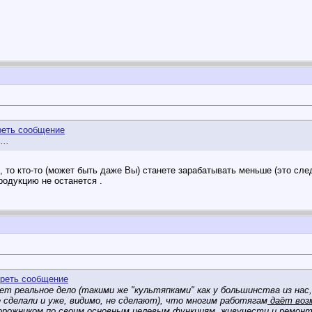
..
 то кто-то (может быть даже Вы) станете зарабатывать меньше (это сле
продукцию не останется
.
ает реальное дело (такими же "культяпками" как у большинства из на
е сделали и уже, видимо, не сделают), что многим работягам
даёт воз
орожником по своим основным целевым функциям, живучести и ремон