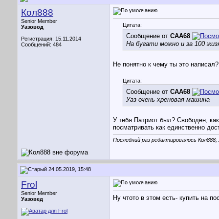
Кол888
Senior Member
Цитата:
Уазовод
Сообщение от
CAA68
Регистрация: 15.11.2014
На бугати можно и за 100 жиз
Сообщений: 484
Не понятно к чему ты это написал?
Цитата:
Сообщение от
CAA68
Уаз очень хреновая машина
У тебя Патриот был? Свободен, как
посматривать как единственно дос
Последний раз редактировалось Кол888; 
24.05.2019, 15:48
Frol
Senior Member
Ну чтото в этом есть- купить на п
Уазовед