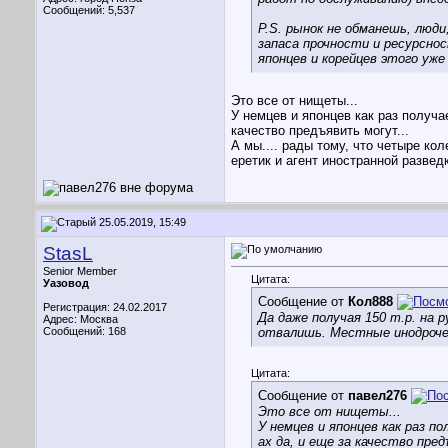
Сообщений: 5,537
P.S. рынок не обманешь, люди
запаса прочности и ресурснос
японцев и корейцев этого уже
Это все от нищеты...
У немцев и японцев как раз получа
качество предъявить могут...
А мы.... рады тому, что четыре коле
еретик и агент иностранной разве
25.05.2019, 15:49
StasL
Senior Member
Цитата:
Уазовод
Сообщение от
Кол888
Регистрация: 24.02.2017
Да даже получая 150 т.р. на 
Адрес: Москва
Сообщений: 168
отвалишь. Местные инодроче
Цитата:
Сообщение от
павел276
Это все от нищеты...
У немцев и японцев как раз п
ах да, и еще за качество пре