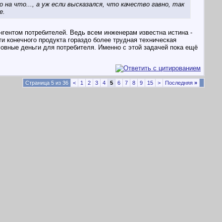
 на что..., а уж если высказался, что качество гавно, так
е.
ингентом потребителей. Ведь всем инженерам известна истина -
ти конечного продукта гораздо более трудная техническая
ловные деньги для потребителя. Именно с этой задачей пока ещё
Страница 5 из 36
<
1
2
3
4
5
6
7
8
9
15
>
Последняя
»