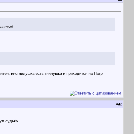
частье!
нятен, иногнилушка есть гнилушка и приходится на Патр
#
47
ул судьбу.