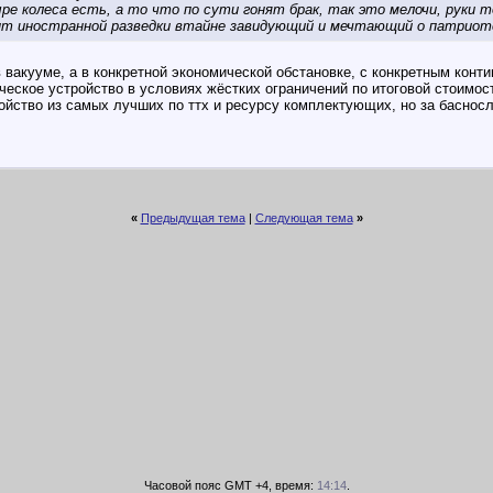
ре колеса есть, а то что по сути гонят брак, так это мелочи, руки то
ент иностранной разведки втайне завидующий и мечтающий о патриот
 вакууме, а в конкретной экономической обстановке, с конкретным конт
ческое устройство в условиях жёстких ограничений по итоговой стоимос
ройство из самых лучших по ттх и ресурсу комплектующих, но за баснос
«
Предыдущая тема
|
Следующая тема
»
Часовой пояс GMT +4, время:
14:14
.