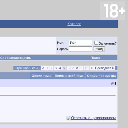
Каталог
Имя
Запомнить?
Пароль
Сообщения за день
Поиск
Страница 5 из 36
<
1
2
3
4
5
6
7
8
9
15
>
Последняя
»
Опции темы
Поиск в этой теме
Опции просмотра
#
41