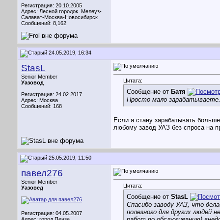
Регистрация: 20.10.2005
Адрес: Лесной городок. Мелеуз-
Салават-Москва-Новосибирск
Сообщений: 8,162
24.05.2019, 16:34
StasL
Senior Member
Цитата:
Уазовод
Сообщение от
Батя
Регистрация: 24.02.2017
Просто мало зарабатываете..
Адрес: Москва
Сообщений: 168
Если я стану зарабатывать больше,
любому завод УАЗ без спроса на 
25.05.2019, 11:50
павел276
Senior Member
Цитата:
Уазовед
Сообщение от
StasL
Спасибо заводу УАЗ, что дел
полезного для других людей н
Регистрация: 04.05.2007
работ по обслуживанию) внед
Адрес: город Пенза