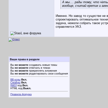
А мы.... рады тому, что четы
вообще, считай еретик и аг
Именно. Но завод то существе не в
спроектировать оптимальное техни
задача, нежели собрать такое уст
справляется УАЗ.
Ваши права в разделе
Вы
не можете
создавать новые темы
Вы
не можете
отвечать в темах
Вы
не можете
прикреплять вложения
Вы
не можете
редактировать свои сообщения
BB коды
Вкл.
Смайлы
Вкл.
[IMG]
код
Вкл.
HTML код
Выкл.
Правила форума