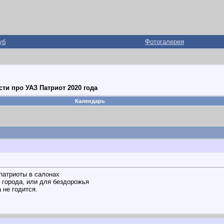
уб
Фотогалерея
ти про УАЗ Патриот 2020 года
Календарь
патриоты в салонах
 города, или для бездорожья
 не годится.