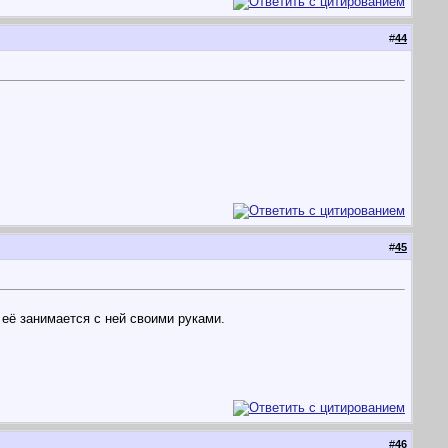
#
44
#
45
о её занимается с ней своими руками.
#
46