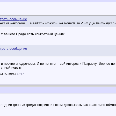
ней не накопить...,а ездить можно и на мопеде за 25 т.р.,и быть при с
 У вашего Прадо есть конкретный ценник.
 и прочие инодрочеры. И не понятен твой интерес к Патриоту. Вернее по
тупный новым.
24.05.2019 в
12:17
.
оследние деньги+кредит патриот и потом доказывать как счастливо обман