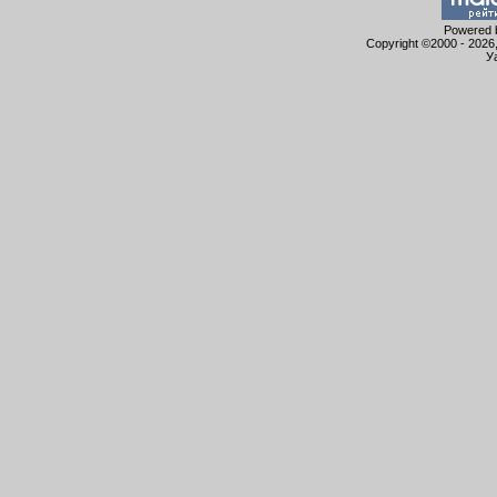
Powered b
Copyright ©2000 - 2026,
У