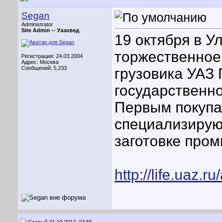
Segan
Administrator
Site Admin --
Уазовед
19 октября в У
торжественное 
Регистрация: 24.03.2004
Адрес: Москва
Сообщений: 5,233
грузовика УАЗ
государственн
Первым покупа
специализирую
заготовке про
http://life.uaz.