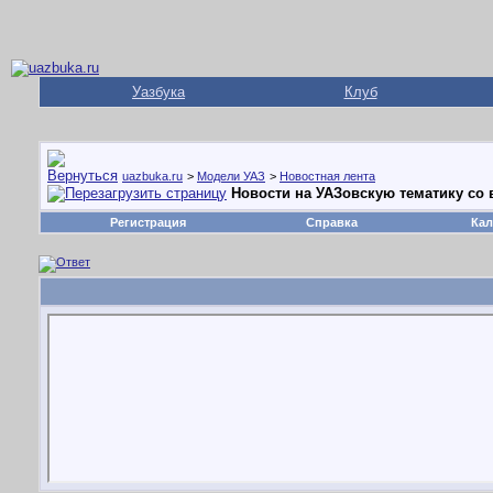
Уазбука
Клуб
uazbuka.ru
>
Модели УАЗ
>
Новостная лента
Новости на УАЗовскую тематику со в
Регистрация
Справка
Кал