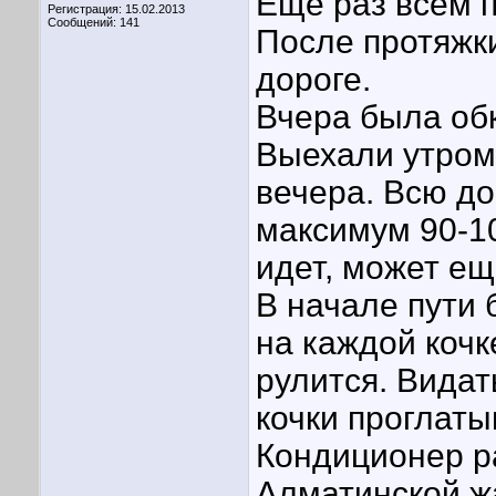
Еще раз всем п
Регистрация: 15.02.2013
Сообщений: 141
После протяжк
дороге.
Вчера была обк
Выехали утром 
вечера. Всю до
максимум 90-10
идет, может е
В начале пути 
на каждой кочк
рулится. Видат
кочки проглаты
Кондиционер р
Алматинской ж