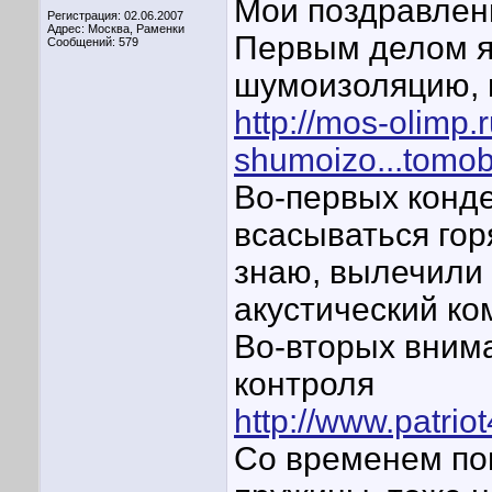
Мои поздравлен
Регистрация: 02.06.2007
Адрес: Москва, Раменки
Первым делом я
Сообщений: 579
шумоизоляцию, в
http://mos-olimp.
shumoizo...tomob
Во-первых конде
всасываться гор
знаю, вылечили э
акустический ко
Во-вторых внима
контроля
http://www.patrio
Со временем по