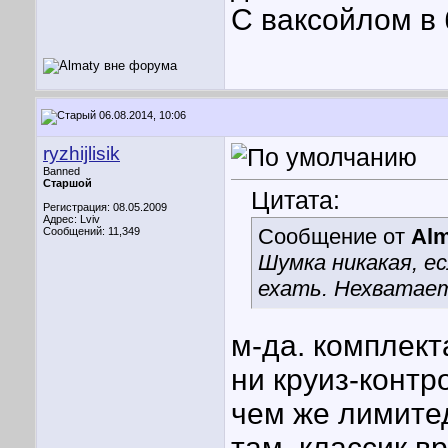
С ваксойлом в 
06.08.2014, 10:06
ryzhijlisik
Banned
Старшой
Цитата:
Регистрация: 08.05.2009
Адрес: Lviv
Сообщение от
Alm
Сообщений: 11,349
Шумка никакая, е
ехать. Нехватает
м-да. комплект
ни круиз-контр
чем же лимитед
там, классик в