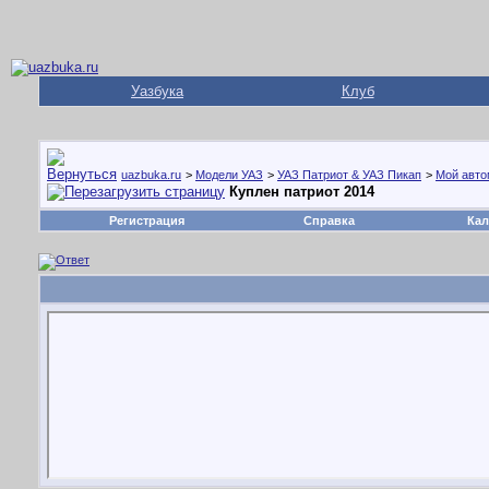
Уазбука
Клуб
uazbuka.ru
>
Модели УАЗ
>
УАЗ Патриот & УАЗ Пикап
>
Мой авто
Куплен патриот 2014
Регистрация
Справка
Кал