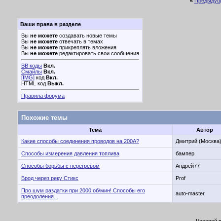
«
Предыдущ
Ваши права в разделе
Вы
не можете
создавать новые темы
Вы
не можете
отвечать в темах
Вы
не можете
прикреплять вложения
Вы
не можете
редактировать свои сообщения
BB коды
Вкл.
Смайлы
Вкл.
[IMG]
код
Вкл.
HTML код
Выкл.
Правила форума
Похожие темы
Тема
Автор
Какие способы соединения проводов на 200А?
Дмитрий (Москва
Способы измерения давления топлива
бампер
Способы борьбы с перегревом
Андрей77
Брод через реку Стикс
Prof
Про шум раздатки при 2000 об/мин! Способы его
auto-master
преодоления...