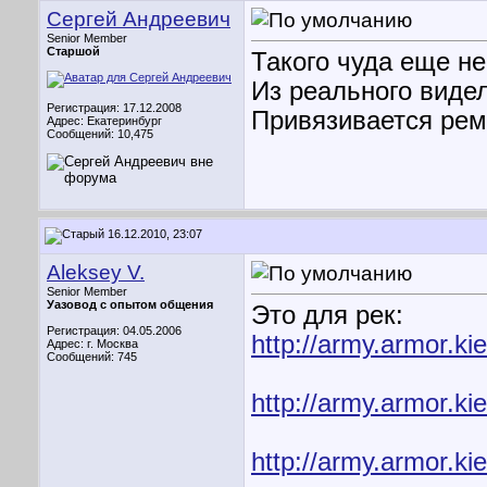
Сергей Андреевич
Senior Member
Старшой
Такого чуда еще н
Из реального видел
Регистрация: 17.12.2008
Привязивается рем
Адрес: Екатеринбург
Сообщений: 10,475
16.12.2010, 23:07
Aleksey V.
Senior Member
Уазовод с опытом общения
Это для рек:
Регистрация: 04.05.2006
http://army.armor.ki
Адрес: г. Москва
Сообщений: 745
http://army.armor.k
http://army.armor.ki