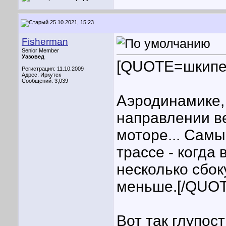
25.10.2021, 15:23
Fisherman
Senior Member
Уазовед
[QUOTE=шкип
Регистрация: 11.10.2009
Адрес: Иркутск
Сообщений: 3,039
Аэродинамике, 
направлении ве
моторе... Самы
трассе - когда 
несколько сбок
меньше.[/QUOT
Вот так глупос