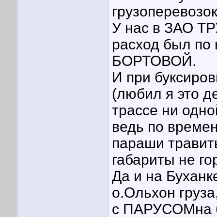
грузоперевозок!
У нас в ЗАО Т
расход был по
БОРТОВОЙ.
И при буксиров
(любил я это де
трассе ни одно
ведь по времен
параши травить
габариты не гор
Да и на Буханке
о.Ольхон груза
с ПАРУСОМна ба