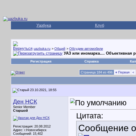
Уазбука
Клуб
uazbuka.ru
>
Общий
>
Обсудим автомобили
УАЗ или иномарка.... Объективная 
Регистрация
Справка
Кал
Страница 184 из 496
«
Первая
<
23.10.2021, 18:55
Ден НСК
Senior Member
Старшой
Цитата:
Сообщение 
Регистрация: 20.08.2012
Адрес: г.Новосибирск
Сообщений: 15,402