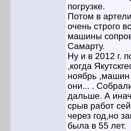
погрузке.
Потом в артели
очень строго в
машины сопров
Самарту.
Ну и в 2012 г.
,когда Якутскг
ноябрь ,машин н
они... . Собрал
дальше. А ина
срыв работ се
через год,но з
была в 55 лет.